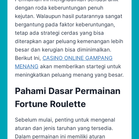
dengan roda keberuntungan penuh
kejutan. Walaupun hasil putarannya sangat
bergantung pada faktor keberuntungan,
tetap ada strategi cerdas yang bisa
diterapkan agar peluang kemenangan lebih
besar dan kerugian bisa diminimalkan.
Berikut Ini,
CASINO ONLINE GAMPANG
MENANG
akan memberikan startegi untuk
meningkatkan peluang menang yang besar.
Pahami Dasar Permainan
Fortune Roulette
Sebelum mulai, penting untuk mengenal
aturan dan jenis taruhan yang tersedia.
Dalam permainan ini memiliki aturan