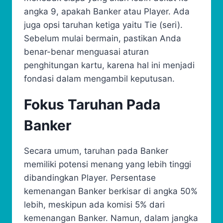
angka 9, apakah Banker atau Player. Ada
juga opsi taruhan ketiga yaitu Tie (seri).
Sebelum mulai bermain, pastikan Anda
benar-benar menguasai aturan
penghitungan kartu, karena hal ini menjadi
fondasi dalam mengambil keputusan.
Fokus Taruhan Pada
Banker
Secara umum, taruhan pada Banker
memiliki potensi menang yang lebih tinggi
dibandingkan Player. Persentase
kemenangan Banker berkisar di angka 50%
lebih, meskipun ada komisi 5% dari
kemenangan Banker. Namun, dalam jangka