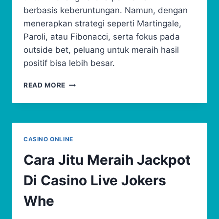
berbasis keberuntungan. Namun, dengan
menerapkan strategi seperti Martingale,
Paroli, atau Fibonacci, serta fokus pada
outside bet, peluang untuk meraih hasil
positif bisa lebih besar.
STRATEGI
READ MORE
MUDAH
MERAIH
KEMENANGAN
DI
CASINO
CASINO ONLINE
FORTUNE
ROULETTE
Cara Jitu Meraih Jackpot
Di Casino Live Jokers
Whe