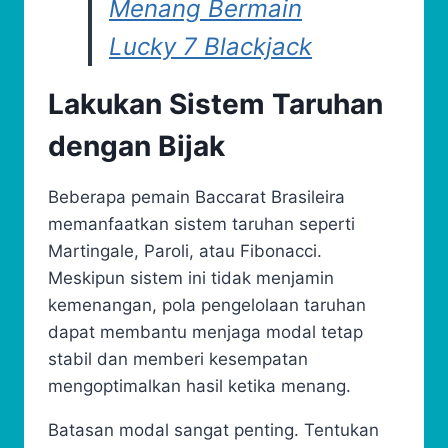
Menang Bermain
Lucky 7 Blackjack
Lakukan Sistem Taruhan
dengan Bijak
Beberapa pemain Baccarat Brasileira
memanfaatkan sistem taruhan seperti
Martingale, Paroli, atau Fibonacci.
Meskipun sistem ini tidak menjamin
kemenangan, pola pengelolaan taruhan
dapat membantu menjaga modal tetap
stabil dan memberi kesempatan
mengoptimalkan hasil ketika menang.
Batasan modal sangat penting. Tentukan