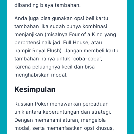
dibanding biaya tambahan.
Anda juga bisa gunakan opsi beli kartu
tambahan jika sudah punya kombinasi
menjanjikan (misalnya Four of a Kind yang
berpotensi naik jadi Full House, atau
hampir Royal Flush). Jangan membeli kartu
tambahan hanya untuk “coba-coba”,
karena peluangnya kecil dan bisa
menghabiskan modal.
Kesimpulan
Russian Poker menawarkan perpaduan
unik antara keberuntungan dan strategi.
Dengan memahami aturan, mengelola
modal, serta memanfaatkan opsi khusus,