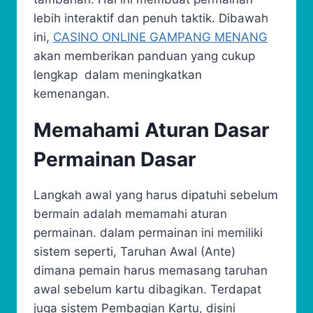
lebih interaktif dan penuh taktik. Dibawah
ini,
CASINO ONLINE GAMPANG MENANG
akan memberikan panduan yang cukup
lengkap dalam meningkatkan
kemenangan.
Memahami Aturan Dasar
Permainan Dasar
Langkah awal yang harus dipatuhi sebelum
bermain adalah memamahi aturan
permainan. dalam permainan ini memiliki
sistem seperti, Taruhan Awal (Ante)
dimana pemain harus memasang taruhan
awal sebelum kartu dibagikan. Terdapat
juga sistem Pembagian Kartu, disini