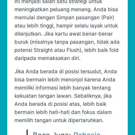
Ini menjadi salah satu strategi untuk
meningkatkan peluang menang. Anda bisa
memulai dengan Simpan pasangan (Pair)
atau lebih tinggi, hampir selalu layak untuk
dilanjutkan. Jika kartu awal benar-benar
buruk (misalnya tanpa pasangan, tidak ada
potensi Straight atau Flush), lebih baik fold
daripada memaksakan diri.
Jika Anda berada di posisi tersudut, Anda
bisa bermain lebih menonjol karena Anda
memiliki informasi lebih banyak tentang
kekuatan tangan lawan. Sebaliknya, jika
Anda berada di posisi atas, lebih baik
bermain lebih hati-hati dan fokus dalam
memilih tangan untuk dipertaruhkan.