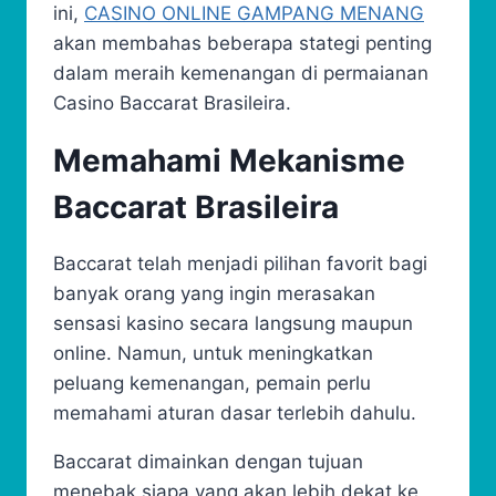
ini,
CASINO ONLINE GAMPANG MENANG
akan membahas beberapa stategi penting
dalam meraih kemenangan di permaianan
Casino Baccarat Brasileira.
Memahami Mekanisme
Baccarat Brasileira
Baccarat telah menjadi pilihan favorit bagi
banyak orang yang ingin merasakan
sensasi kasino secara langsung maupun
online. Namun, untuk meningkatkan
peluang kemenangan, pemain perlu
memahami aturan dasar terlebih dahulu.
Baccarat dimainkan dengan tujuan
menebak siapa yang akan lebih dekat ke