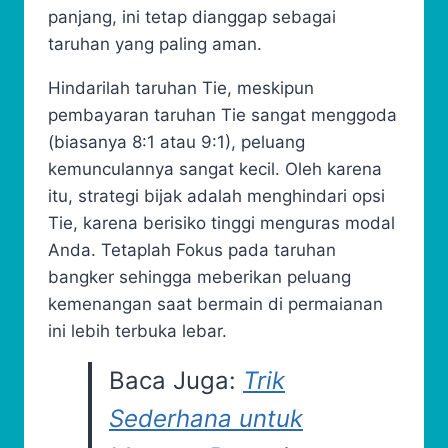
panjang, ini tetap dianggap sebagai
taruhan yang paling aman.
Hindarilah taruhan Tie, meskipun
pembayaran taruhan Tie sangat menggoda
(biasanya 8:1 atau 9:1), peluang
kemunculannya sangat kecil. Oleh karena
itu, strategi bijak adalah menghindari opsi
Tie, karena berisiko tinggi menguras modal
Anda. Tetaplah Fokus pada taruhan
bangker sehingga meberikan peluang
kemenangan saat bermain di permaianan
ini lebih terbuka lebar.
Baca Juga:
Trik
Sederhana untuk