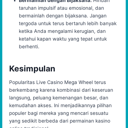
Bermainlah dengan Bijaksana:
Hindari
taruhan impulsif atau emosional, dan
bermainlah dengan bijaksana. Jangan
tergoda untuk terus bertaruh lebih banyak
ketika Anda mengalami kerugian, dan
ketahui kapan waktu yang tepat untuk
berhenti.
Kesimpulan
Popularitas Live Casino Mega Wheel terus
berkembang karena kombinasi dari keseruan
langsung, peluang kemenangan besar, dan
kemudahan akses. Ini menjadikannya pilihan
populer bagi mereka yang mencari sesuatu
yang sedikit berbeda dari permainan kasino