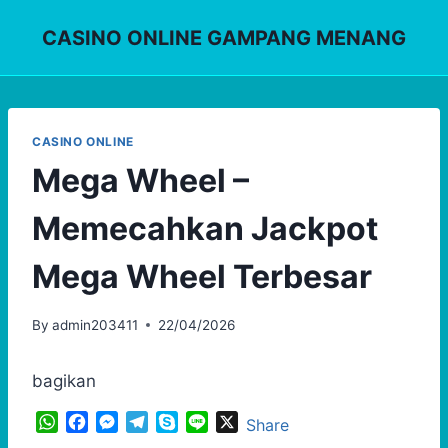
Skip
CASINO ONLINE GAMPANG MENANG
to
content
CASINO ONLINE
Mega Wheel –
Memecahkan Jackpot
Mega Wheel Terbesar
By
admin203411
22/04/2026
bagikan
W
F
M
T
S
L
X
Share
h
a
e
e
k
i