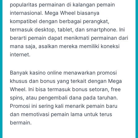
popularitas permainan di kalangan pemain
internasional. Mega Wheel biasanya
kompatibel dengan berbagai perangkat,
termasuk desktop, tablet, dan smartphone. Ini
berarti pemain dapat menikmati permainan dari
mana saja, asalkan mereka memiliki koneksi
internet.
Banyak kasino online menawarkan promosi
khusus dan bonus yang terkait dengan Mega
Wheel. Ini bisa termasuk bonus setoran, free
spins, atau pengembali dana pada taruhan.
Promosi ini sering kali menarik pemain baru
dan memotivasi pemain lama untuk terus
bermain.