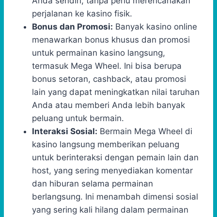
Anda sendiri, tanpa perlu merencanakan
perjalanan ke kasino fisik.
Bonus dan Promosi:
Banyak kasino online
menawarkan bonus khusus dan promosi
untuk permainan kasino langsung,
termasuk Mega Wheel. Ini bisa berupa
bonus setoran, cashback, atau promosi
lain yang dapat meningkatkan nilai taruhan
Anda atau memberi Anda lebih banyak
peluang untuk bermain.
Interaksi Sosial:
Bermain Mega Wheel di
kasino langsung memberikan peluang
untuk berinteraksi dengan pemain lain dan
host, yang sering menyediakan komentar
dan hiburan selama permainan
berlangsung. Ini menambah dimensi sosial
yang sering kali hilang dalam permainan