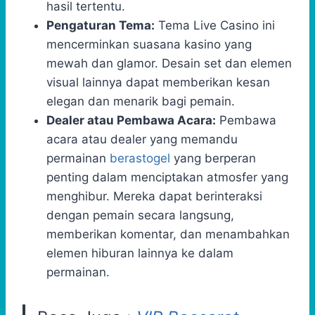
hasil tertentu.
Pengaturan Tema:
Tema Live Casino ini
mencerminkan suasana kasino yang
mewah dan glamor. Desain set dan elemen
visual lainnya dapat memberikan kesan
elegan dan menarik bagi pemain.
Dealer atau Pembawa Acara:
Pembawa
acara atau dealer yang memandu
permainan
berastogel
yang
berperan
penting dalam menciptakan atmosfer yang
menghibur. Mereka dapat berinteraksi
dengan pemain secara langsung,
memberikan komentar, dan menambahkan
elemen hiburan lainnya ke dalam
permainan.