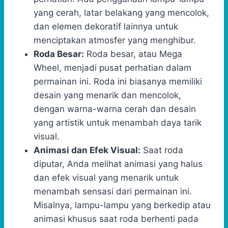
yang cerah, latar belakang yang mencolok,
dan elemen dekoratif lainnya untuk
menciptakan atmosfer yang menghibur.
Roda Besar:
Roda besar, atau Mega
Wheel, menjadi pusat perhatian dalam
permainan ini. Roda ini biasanya memiliki
desain yang menarik dan mencolok,
dengan warna-warna cerah dan desain
yang artistik untuk menambah daya tarik
visual.
Animasi dan Efek Visual:
Saat roda
diputar, Anda melihat animasi yang halus
dan efek visual yang menarik untuk
menambah sensasi dari permainan ini.
Misalnya, lampu-lampu yang berkedip atau
animasi khusus saat roda berhenti pada