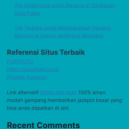
Trik Sederhana untuk Menang di Caribbean
Stud Poker
Trik Terbaru untuk Meningkatkan Peluang
Menang di Casino Multihand Blackjack
Referensi Situs Terbaik
FUSOTOTO
https://datahk4d.land/
Prediksi Fusototo
Link alternatif
daftar dan login
100% aman
mudah gampang memberikan jackpot besar yang
bisa anda dapatkan di sini.
Recent Comments