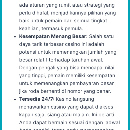
ada aturan yang rumit atau strategi yang
perlu dihafal, menjadikannya pilihan yang
baik untuk pemain dari semua tingkat
keahlian, termasuk pemula.
Kesempatan Menang Besar:
Salah satu
daya tarik terbesar casino ini adalah
potensi untuk memenangkan jumlah yang
besar relatif terhadap taruhan awal.
Dengan pengali yang bisa mencapai nilai
yang tinggi, pemain memiliki kesempatan
untuk memenangkan pembayaran besar
jika roda berhenti di nomor yang benar.
Tersedia 24/7:
Kasino langsung
menawarkan casino yang dapat diakses
kapan saja, siang atau malam. Ini berarti
Anda dapat bermain sesuai dengan jadwal