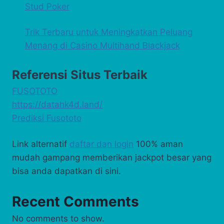
Stud Poker
Trik Terbaru untuk Meningkatkan Peluang
Menang di Casino Multihand Blackjack
Referensi Situs Terbaik
FUSOTOTO
https://datahk4d.land/
Prediksi Fusototo
Link alternatif
daftar dan login
100% aman
mudah gampang memberikan jackpot besar yang
bisa anda dapatkan di sini.
Recent Comments
No comments to show.