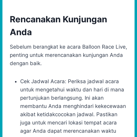
Rencanakan Kunjungan
Anda
Sebelum berangkat ke acara Balloon Race Live,
penting untuk merencanakan kunjungan Anda
dengan baik.
Cek Jadwal Acara: Periksa jadwal acara
untuk mengetahui waktu dan hari di mana
pertunjukan berlangsung. Ini akan
membantu Anda menghindari kekecewaan
akibat ketidakcocokan jadwal. Pastikan
juga untuk mencari lokasi tempat acara
agar Anda dapat merencanakan waktu