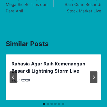
navigation
Mega Sic Bo Tips dari
Raih Cuan Besar di
Para Ahli
Stock Market Live
Similar Posts
Rahasia Agar Raih Kemenangan
Besar di Lightning Storm Live
22/04/2026