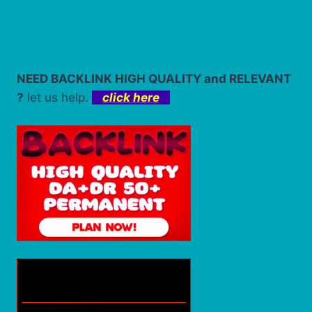
NEED BACKLINK HIGH QUALITY and RELEVANT
?
let us help.
click here