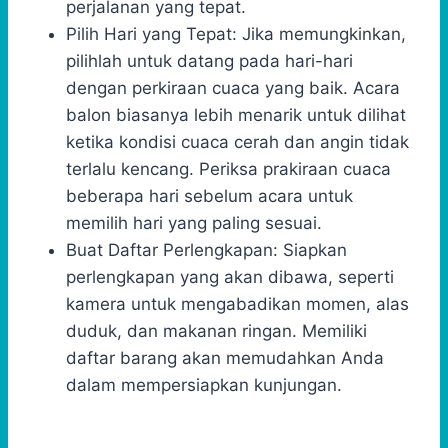
perjalanan yang tepat.
Pilih Hari yang Tepat: Jika memungkinkan,
pilihlah untuk datang pada hari-hari
dengan perkiraan cuaca yang baik. Acara
balon biasanya lebih menarik untuk dilihat
ketika kondisi cuaca cerah dan angin tidak
terlalu kencang. Periksa prakiraan cuaca
beberapa hari sebelum acara untuk
memilih hari yang paling sesuai.
Buat Daftar Perlengkapan: Siapkan
perlengkapan yang akan dibawa, seperti
kamera untuk mengabadikan momen, alas
duduk, dan makanan ringan. Memiliki
daftar barang akan memudahkan Anda
dalam mempersiapkan kunjungan.