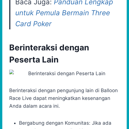
Baca Juga:
Panduan Lengkap
untuk Pemula Bermain Three
Card Poker
Berinteraksi dengan
Peserta Lain
Berinteraksi dengan pengunjung lain di Balloon
Race Live dapat meningkatkan kesenangan
Anda dalam acara ini.
Bergabung dengan Komunitas: Jika ada