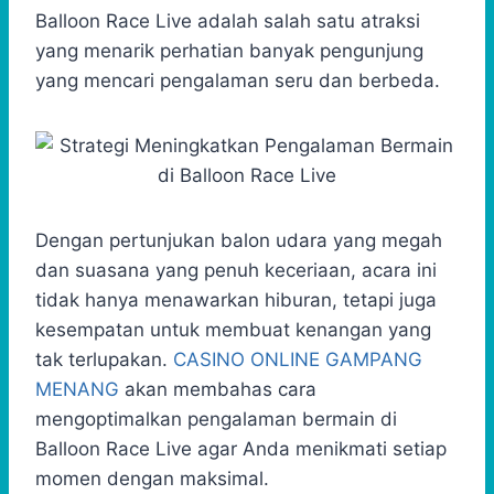
a
c
s
l
y
n
Balloon Race Live adalah salah satu atraksi
t
e
s
e
p
e
yang menarik perhatian banyak pengunjung
s
b
e
g
e
yang mencari pengalaman seru dan berbeda.
A
o
n
r
p
o
g
a
p
k
e
m
r
Dengan pertunjukan balon udara yang megah
dan suasana yang penuh keceriaan, acara ini
tidak hanya menawarkan hiburan, tetapi juga
kesempatan untuk membuat kenangan yang
tak terlupakan.
CASINO ONLINE GAMPANG
MENANG
akan membahas cara
mengoptimalkan pengalaman bermain di
Balloon Race Live agar Anda menikmati setiap
momen dengan maksimal.