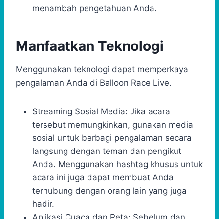
menambah pengetahuan Anda.
Manfaatkan Teknologi
Menggunakan teknologi dapat memperkaya
pengalaman Anda di Balloon Race Live.
Streaming Sosial Media: Jika acara
tersebut memungkinkan, gunakan media
sosial untuk berbagi pengalaman secara
langsung dengan teman dan pengikut
Anda. Menggunakan hashtag khusus untuk
acara ini juga dapat membuat Anda
terhubung dengan orang lain yang juga
hadir.
Aplikasi Cuaca dan Peta: Sebelum dan