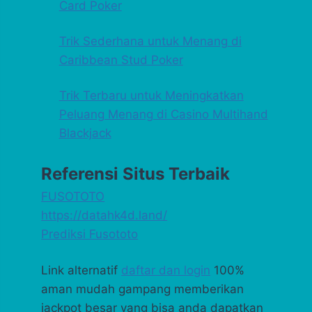
Card Poker
Trik Sederhana untuk Menang di
Caribbean Stud Poker
Trik Terbaru untuk Meningkatkan
Peluang Menang di Casino Multihand
Blackjack
Referensi Situs Terbaik
FUSOTOTO
https://datahk4d.land/
Prediksi Fusototo
Link alternatif
daftar dan login
100%
aman mudah gampang memberikan
jackpot besar yang bisa anda dapatkan