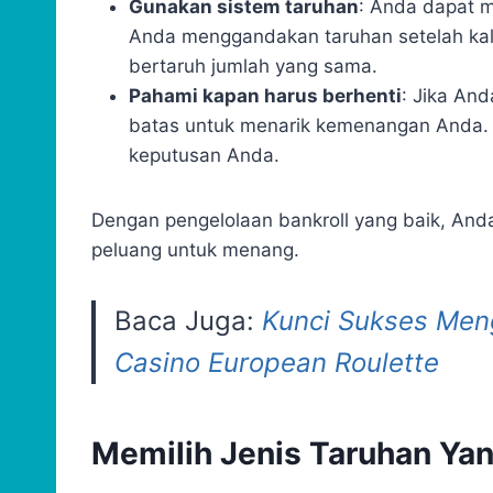
Gunakan sistem taruhan
: Anda dapat m
Anda menggandakan taruhan setelah kala
bertaruh jumlah yang sama.
Pahami kapan harus berhenti
: Jika An
batas untuk menarik kemenangan Anda.
keputusan Anda.
Dengan pengelolaan bankroll yang baik, And
peluang untuk menang.
Baca Juga:
Kunci Sukses Men
Casino European Roulette
Memilih Jenis Taruhan Ya