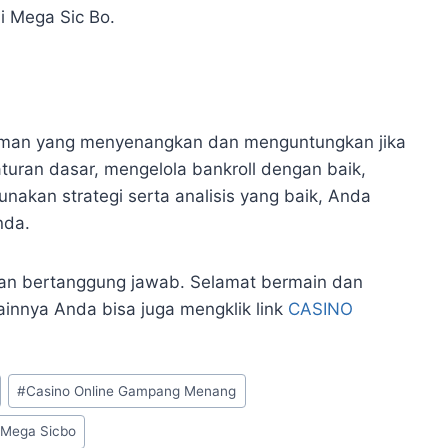
 Mega Sic Bo.
aman yang menyenangkan dan menguntungkan jika
uran dasar, mengelola bankroll dengan baik,
nakan strategi serta analisis yang baik, Anda
nda.
 dan bertanggung jawab. Selamat bermain dan
lainnya Anda bisa juga mengklik link
CASINO
#
Casino Online Gampang Menang
k Mega Sicbo