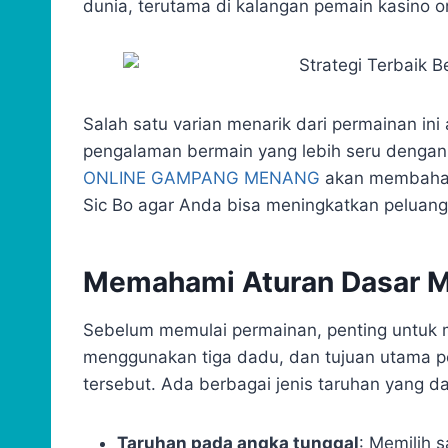
t
e
s
e
p
e
dunia, terutama di kalangan pemain kasino on
s
b
e
g
e
A
o
n
r
p
o
g
a
p
k
e
m
r
Salah satu varian menarik dari permainan i
pengalaman bermain yang lebih seru dengan b
ONLINE GAMPANG MENANG
akan membahas
Sic Bo agar Anda bisa meningkatkan peluan
Memahami Aturan Dasar M
Sebelum memulai permainan, penting untuk 
menggunakan tiga dadu, dan tujuan utama p
tersebut. Ada berbagai jenis taruhan yang dapa
Taruhan pada angka tunggal
: Memilih s