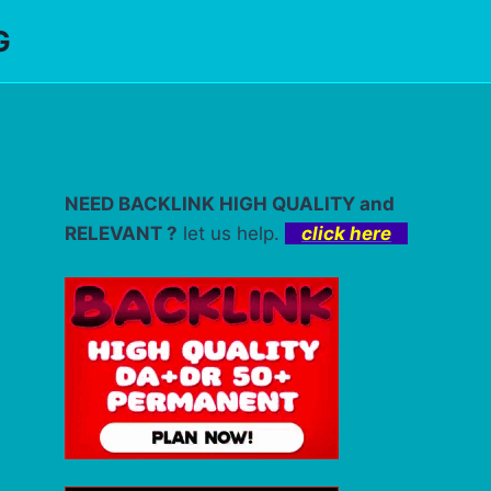
G
NEED BACKLINK HIGH QUALITY and
RELEVANT ?
let us help.
click here