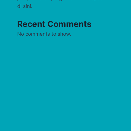
di sini.
Recent Comments
No comments to show.