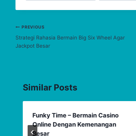
Post
PREVIOUS
Strategi Rahasia Bermain Big Six Wheel Agar
navigation
Jackpot Besar
Similar Posts
Funky Time – Bermain Casino
Online Dengan Kemenangan
Besar