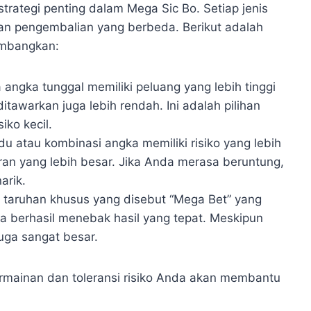
trategi penting dalam Mega Sic Bo. Setiap jenis
 dan pengembalian yang berbeda. Berikut adalah
imbangkan:
 angka tunggal memiliki peluang yang lebih tinggi
tawarkan juga lebih rendah. Ini adalah pilihan
iko kecil.
adu atau kombinasi angka memiliki risiko yang lebih
ran yang lebih besar. Jika Anda merasa beruntung,
arik.
t taruhan khusus yang disebut “Mega Bet” yang
 berhasil menebak hasil yang tepat. Meskipun
juga sangat besar.
ermainan dan toleransi risiko Anda akan membantu