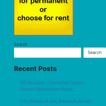
Search
Search
Recent Posts
VIP Baccarat – Permainan Casino
Dengan Kemenangan Besar
Trik Menang di One Blackjack dengan