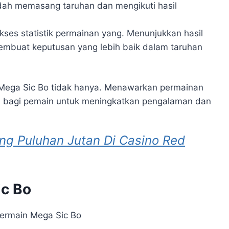
h memasang taruhan dan mengikuti hasil
ses statistik permainan yang. Menunjukkan hasil
buat keputusan yang lebih baik dalam taruhan
 Mega Sic Bo tidak hanya. Menawarkan permainan
ra bagi pemain untuk meningkatkan pengalaman dan
ng Puluhan Jutan Di Casino Red
ic Bo