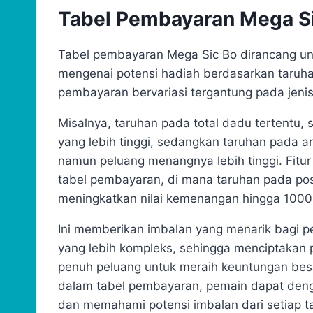
Tabel Pembayaran Mega S
​Tabel pembayaran Mega Sic Bo dirancang 
mengenai potensi hadiah berdasarkan taruhan
pembayaran bervariasi tergantung pada jenis
Misalnya, taruhan pada total dadu tertentu,
yang lebih tinggi, sedangkan taruhan pada a
namun peluang menangnya lebih tinggi. Fit
tabel pembayaran, di mana taruhan pada po
meningkatkan nilai kemenangan hingga 1000 k
Ini memberikan imbalan yang menarik bagi p
yang lebih kompleks, sehingga menciptaka
penuh peluang untuk meraih keuntungan besar
dalam tabel pembayaran, pemain dapat den
dan memahami potensi imbalan dari setiap t