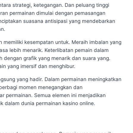
tara strategi, ketegangan. Dan peluang tinggi
taran permainan dimulai dengan pemasangan
nciptakan suasana antisipasi yang mendebarkan
an.
n memiliki kesempatan untuk. Meraih imbalan yang
rasa lebih menarik. Keterlibatan pemain dalam
ah dengan grafik yang menarik dan suara yang.
n yang imersif dan menghibur.
 langsung yang hadir. Dalam permainan meningkatkan
k berbagi momen menegangkan dan
 permainan. Semua elemen ini menjadikan
ik dalam dunia permainan kasino online.