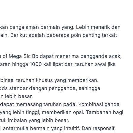
rkan pengalaman bermain yang. Lebih menarik dan
.​ Berikut adalah beberapa poin penting terkait
n di Mega Sic Bo dapat menerima pengganda acak,
 hingga 1000 kali lipat dari taruhan awal jika
mbinasi taruhan khusus yang memberikan.
odds standar dengan pengganda, sehingga
 lebih besar.
n dapat memasang taruhan pada. Kombinasi ganda
yang lebih tinggi, memberikan opsi. Tambahan bagi
tuk imbalan yang lebih besar.
i antarmuka bermain yang intuitif. Dan responsif,