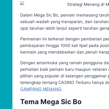
​Dalam Mega Sic Bo, pemain memasang taruha
sebuah wadah yang transparan, dan taruhan 
opsi taruhan lebih lanjut seperti taruhan gena
Permainan ini terkenal dengan pemberian p
pembayaran hingga 1000 kali lipat pada pos
bermain yang mendebarkan dan penuh hara
Dengan antarmuka yang ramah pengguna dan 
perhatian baik pemain baru maupun veteran 
pilihan yang populer di kalangan penggemar 
terlengkap tentang CASINO Terbaru hanya deng
GAMPANG MENANG
.
Tema ​Mega Sic Bo