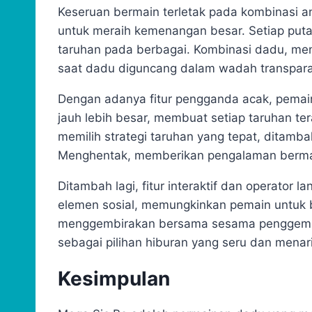
​Keseruan bermain terletak pada kombinasi an
untuk meraih kemenangan besar.​ Setiap pu
taruhan pada berbagai. Kombinasi dadu, me
saat dadu diguncang dalam wadah transpar
Dengan adanya fitur pengganda acak, pemai
jauh lebih besar, membuat setiap taruhan te
memilih strategi taruhan yang tepat, ditamb
Menghentak, memberikan pengalaman bermai
Ditambah lagi, fitur interaktif dan operator
elemen sosial, memungkinkan pemain untu
menggembirakan bersama sesama penggemar
sebagai pilihan hiburan yang seru dan menar
Kesimpulan