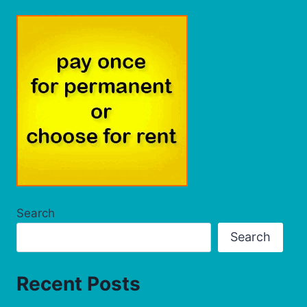
Search
Search
Recent Posts