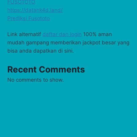
FUSOTOTO
https://datahk4d.land/
Prediksi Fusototo
Link alternatif
daftar dan login
100% aman
mudah gampang memberikan jackpot besar yang
bisa anda dapatkan di sini.
Recent Comments
No comments to show.