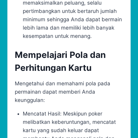
memaksimalkan peluang, selalu
pertimbangkan untuk bertaruh jumlah
minimum sehingga Anda dapat bermain
lebih lama dan memiliki lebih banyak
kesempatan untuk menang.
Mempelajari Pola dan
Perhitungan Kartu
Mengetahui dan memahami pola pada
permainan dapat memberi Anda
keunggulan:
Mencatat Hasil: Meskipun poker
melibatkan keberuntungan, mencatat
kartu yang sudah keluar dapat