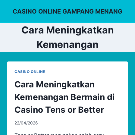
Skip
CASINO ONLINE GAMPANG MENANG
to
content
Cara Meningkatkan
Kemenangan
CASINO ONLINE
Cara Meningkatkan
Kemenangan Bermain di
Casino Tens or Better
22/04/2026