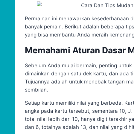
Permainan ini menawarkan kesederhanaan dan
banyak pemain. Berikut adalah beberapa tip
yang bisa membantu Anda meraih kemenang
Memahami Aturan Dasar Mi
Sebelum Anda mulai bermain, penting untu
dimainkan dengan satu dek kartu, dan ada ti
Tujuannya adalah untuk menebak tangan mana
sembilan.
Setiap kartu memiliki nilai yang berbeda. Kar
angka pada kartu tersebut, sementara 10, J, Q,
total nilai lebih dari 10, hanya digit terakhi
dan 6, totalnya adalah 13, dan nilai yang dih