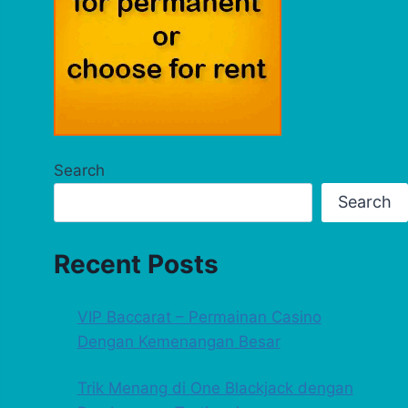
Search
Search
Recent Posts
VIP Baccarat – Permainan Casino
Dengan Kemenangan Besar
Trik Menang di One Blackjack dengan