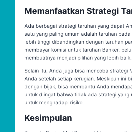
Memanfaatkan Strategi Tar
Ada berbagai strategi taruhan yang dapat An
satu yang paling umum adalah taruhan pada 
lebih tinggi dibandingkan dengan taruhan pa
membayar komisi untuk taruhan Banker, pelua
membuatnya menjadi pilihan yang lebih baik.
Selain itu, Anda juga bisa mencoba strateg
Anda setelah setiap kerugian. Meskipun ini bi
dengan bijak, bisa membantu Anda mendapa
untuk diingat bahwa tidak ada strategi yan
untuk menghadapi risiko.
Kesimpulan