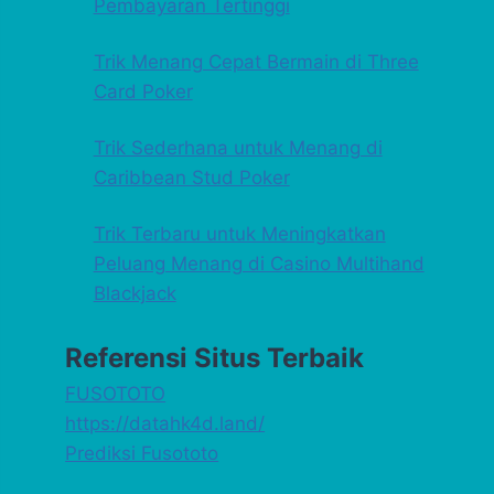
Pembayaran Tertinggi
Trik Menang Cepat Bermain di Three
Card Poker
Trik Sederhana untuk Menang di
Caribbean Stud Poker
Trik Terbaru untuk Meningkatkan
Peluang Menang di Casino Multihand
Blackjack
Referensi Situs Terbaik
FUSOTOTO
https://datahk4d.land/
Prediksi Fusototo