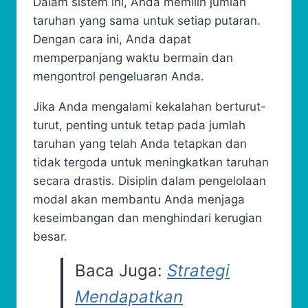
Dalam sistem ini, Anda memilih jumlah
taruhan yang sama untuk setiap putaran.
Dengan cara ini, Anda dapat
memperpanjang waktu bermain dan
mengontrol pengeluaran Anda.
Jika Anda mengalami kekalahan berturut-
turut, penting untuk tetap pada jumlah
taruhan yang telah Anda tetapkan dan
tidak tergoda untuk meningkatkan taruhan
secara drastis. Disiplin dalam pengelolaan
modal akan membantu Anda menjaga
keseimbangan dan menghindari kerugian
besar.
Baca Juga:
Strategi
Mendapatkan