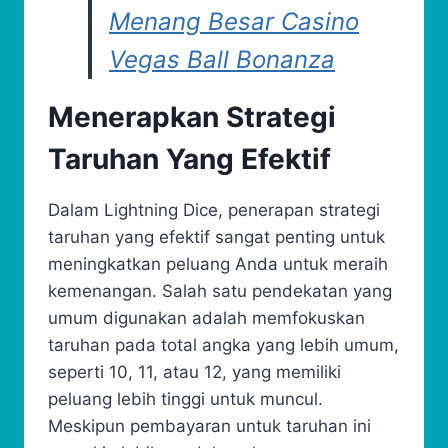
Menang Besar Casino
Vegas Ball Bonanza
Menerapkan Strategi
Taruhan Yang Efektif
Dalam Lightning Dice, penerapan strategi
taruhan yang efektif sangat penting untuk
meningkatkan peluang Anda untuk meraih
kemenangan. Salah satu pendekatan yang
umum digunakan adalah memfokuskan
taruhan pada total angka yang lebih umum,
seperti 10, 11, atau 12, yang memiliki
peluang lebih tinggi untuk muncul.
Meskipun pembayaran untuk taruhan ini