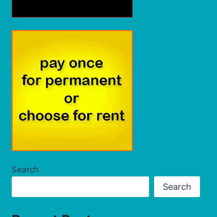
Search
Search