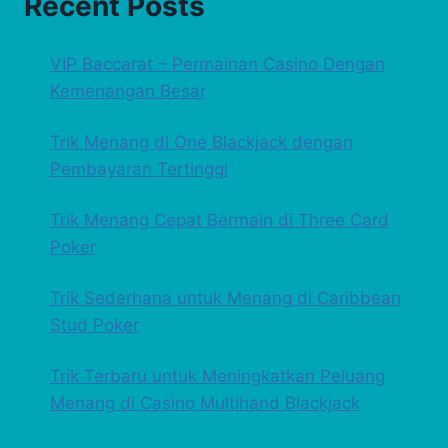
Recent Posts
VIP Baccarat – Permainan Casino Dengan
Kemenangan Besar
Trik Menang di One Blackjack dengan
Pembayaran Tertinggi
Trik Menang Cepat Bermain di Three Card
Poker
Trik Sederhana untuk Menang di Caribbean
Stud Poker
Trik Terbaru untuk Meningkatkan Peluang
Menang di Casino Multihand Blackjack