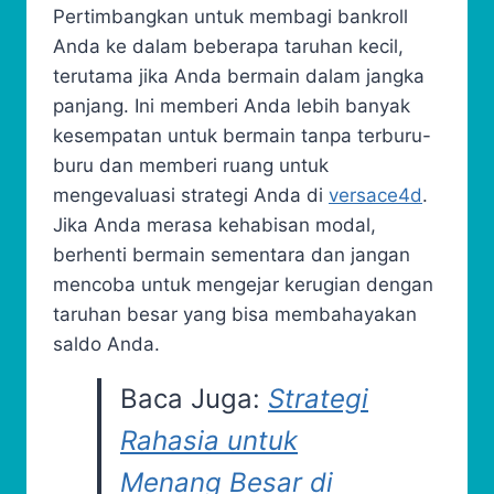
Pertimbangkan untuk membagi bankroll
Anda ke dalam beberapa taruhan kecil,
terutama jika Anda bermain dalam jangka
panjang. Ini memberi Anda lebih banyak
kesempatan untuk bermain tanpa terburu-
buru dan memberi ruang untuk
mengevaluasi strategi Anda di
versace4d
.
Jika Anda merasa kehabisan modal,
berhenti bermain sementara dan jangan
mencoba untuk mengejar kerugian dengan
taruhan besar yang bisa membahayakan
saldo Anda.
Baca Juga:
Strategi
Rahasia untuk
Menang Besar di