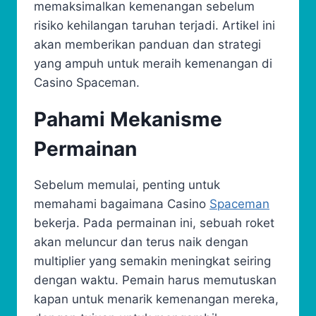
memaksimalkan kemenangan sebelum
risiko kehilangan taruhan terjadi. Artikel ini
akan memberikan panduan dan strategi
yang ampuh untuk meraih kemenangan di
Casino Spaceman.
Pahami Mekanisme
Permainan
Sebelum memulai, penting untuk
memahami bagaimana Casino
Spaceman
bekerja. Pada permainan ini, sebuah roket
akan meluncur dan terus naik dengan
multiplier yang semakin meningkat seiring
dengan waktu. Pemain harus memutuskan
kapan untuk menarik kemenangan mereka,