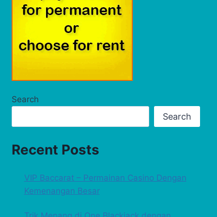
Search
Search
Recent Posts
VIP Baccarat – Permainan Casino Dengan
Kemenangan Besar
Trik Menang di One Blackjack dengan