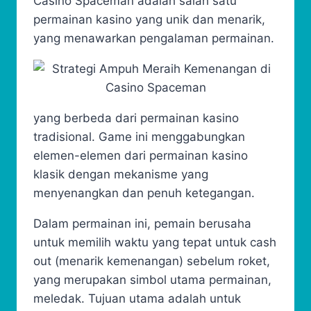
Casino Spaceman adalah salah satu
permainan kasino yang unik dan menarik,
yang menawarkan pengalaman permainan.
yang berbeda dari permainan kasino
tradisional. Game ini menggabungkan
elemen-elemen dari permainan kasino
klasik dengan mekanisme yang
menyenangkan dan penuh ketegangan.
Dalam permainan ini, pemain berusaha
untuk memilih waktu yang tepat untuk cash
out (menarik kemenangan) sebelum roket,
yang merupakan simbol utama permainan,
meledak. Tujuan utama adalah untuk