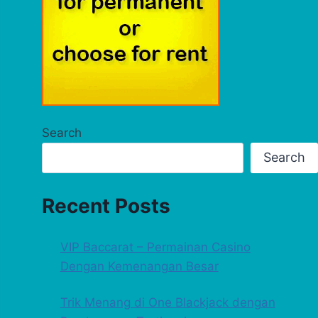
Search
Search
Recent Posts
VIP Baccarat – Permainan Casino
Dengan Kemenangan Besar
Trik Menang di One Blackjack dengan