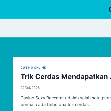
Skip
to
content
CASINO ONLINE
Trik Cerdas Mendapatkan 
22/04/2026
Casino Sexy Baccarat adalah salah satu per
bermain ada beberapa trik cerdas.