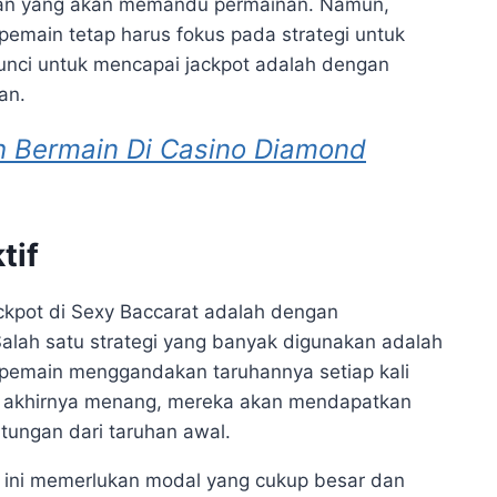
an yang akan memandu permainan. Namun,
pemain tetap harus fokus pada strategi untuk
unci untuk mencapai jackpot adalah dengan
an.
h Bermain Di Casino Diamond
tif
ckpot di Sexy Baccarat adalah dengan
Salah satu strategi yang banyak digunakan adalah
, pemain menggandakan taruhannya setiap kali
a akhirnya menang, mereka akan mendapatkan
ungan dari taruhan awal.
i ini memerlukan modal yang cukup besar dan