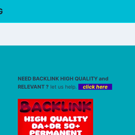
G
NEED BACKLINK HIGH QUALITY and
RELEVANT ?
let us help.
click here