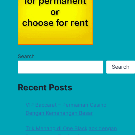
Search
Search
Recent Posts
VIP Baccarat – Permainan Casino
Dengan Kemenangan Besar
Trik Menang di One Blackjack dengan