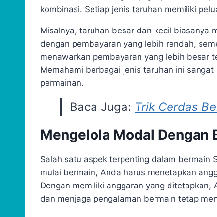
kombinasi. Setiap jenis taruhan memiliki p
Misalnya, taruhan besar dan kecil biasanya m
dengan pembayaran yang lebih rendah, seme
menawarkan pembayaran yang lebih besar te
Memahami berbagai jenis taruhan ini sangat
permainan.
Baca Juga:
Trik Cerdas B
Mengelola Modal Dengan B
Salah satu aspek terpenting dalam bermain
mulai bermain, Anda harus menetapkan angg
Dengan memiliki anggaran yang ditetapkan, 
dan menjaga pengalaman bermain tetap me