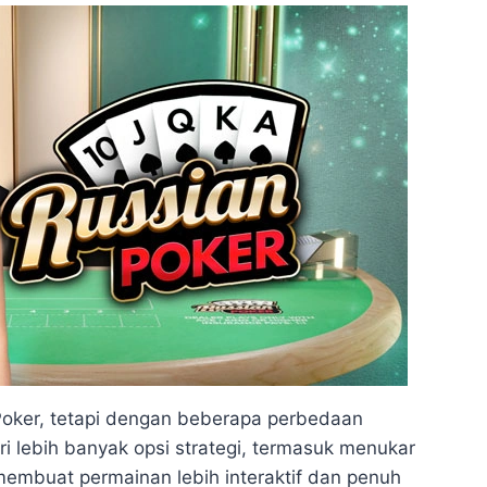
Poker, tetapi dengan beberapa perbedaan
ri lebih banyak opsi strategi, termasuk menukar
membuat permainan lebih interaktif dan penuh