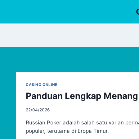
Skip
to
content
CASINO ONLINE
Panduan Lengkap Menang D
22/04/2026
Russian Poker adalah salah satu varian per
populer, terutama di Eropa Timur.