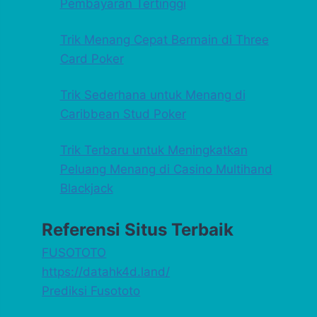
Pembayaran Tertinggi
Trik Menang Cepat Bermain di Three
Card Poker
Trik Sederhana untuk Menang di
Caribbean Stud Poker
Trik Terbaru untuk Meningkatkan
Peluang Menang di Casino Multihand
Blackjack
Referensi Situs Terbaik
FUSOTOTO
https://datahk4d.land/
Prediksi Fusototo