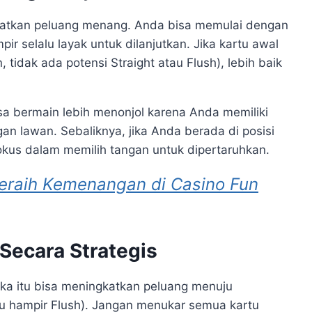
ngkatkan peluang menang. Anda bisa memulai dengan
pir selalu layak untuk dilanjutkan. Jika kartu awal
tidak ada potensi Straight atau Flush), lebih baik
isa bermain lebih menonjol karena Anda memiliki
an lawan. Sebaliknya, jika Anda berada di posisi
 fokus dalam memilih tangan untuk dipertaruhkan.
Meraih Kemenangan di Casino Fun
Secara Strategis
jika itu bisa meningkatkan peluang menuju
au hampir Flush). Jangan menukar semua kartu