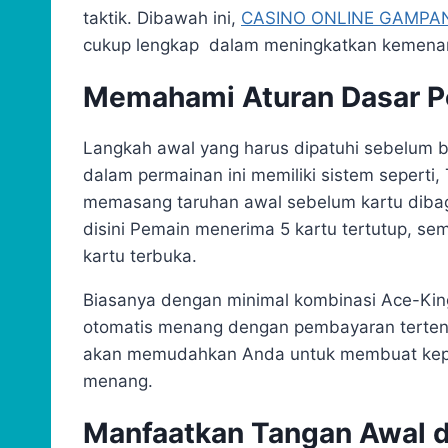
taktik. Dibawah ini,
CASINO ONLINE GAMP
cukup lengkap dalam meningkatkan kemena
Memahami Aturan Dasar P
Langkah awal yang harus dipatuhi sebelum 
dalam permainan ini memiliki sistem seperti
memasang taruhan awal sebelum kartu dibag
disini Pemain menerima 5 kartu tertutup, se
kartu terbuka.
Biasanya dengan minimal kombinasi Ace-King a
otomatis menang dengan pembayaran terten
akan memudahkan Anda untuk membuat keput
menang.
Manfaatkan Tangan Awal d