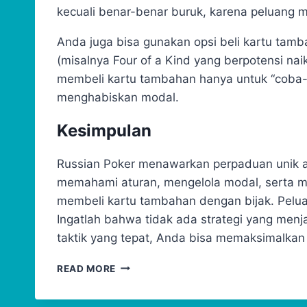
kecuali benar-benar buruk, karena peluang 
Anda juga bisa gunakan opsi beli kartu tamb
(misalnya Four of a Kind yang berpotensi naik
membeli kartu tambahan hanya untuk “coba-c
menghabiskan modal.
Kesimpulan
Russian Poker menawarkan perpaduan unik a
memahami aturan, mengelola modal, serta m
membeli kartu tambahan dengan bijak. Pelua
Ingatlah bahwa tidak ada strategi yang men
taktik yang tepat, Anda bisa memaksimalkan 
PANDUAN
READ MORE
LENGKAP
MENANG