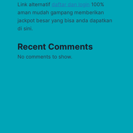
Link alternatif
daftar dan login
100%
aman mudah gampang memberikan
jackpot besar yang bisa anda dapatkan
di sini.
Recent Comments
No comments to show.