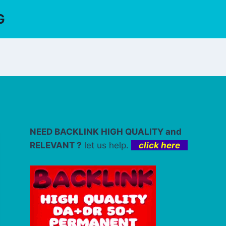
G
NEED BACKLINK HIGH QUALITY and
RELEVANT ?
let us help.
click here