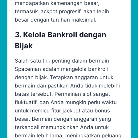
mendapatkan kemenangan besar,
termasuk jackpot progresif, akan lebih
besar dengan taruhan maksimal.
3. Kelola Bankroll dengan
Bijak
Salah satu trik penting dalam bermain
Spaceman adalah mengelola bankroll
dengan bijak. Tetapkan anggaran untuk
bermain dan pastikan Anda tidak melebihi
batas tersebut. Permainan slot sangat
fluktuatif, dan Anda mungkin perlu waktu
untuk memicu fitur jackpot atau bonus
besar. Bermain dengan anggaran yang
terkendali memungkinkan Anda untuk
bermain lebih lama, meningkatkan peluang