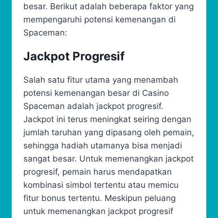
besar. Berikut adalah beberapa faktor yang
mempengaruhi potensi kemenangan di
Spaceman:
Jackpot Progresif
Salah satu fitur utama yang menambah
potensi kemenangan besar di Casino
Spaceman adalah jackpot progresif.
Jackpot ini terus meningkat seiring dengan
jumlah taruhan yang dipasang oleh pemain,
sehingga hadiah utamanya bisa menjadi
sangat besar. Untuk memenangkan jackpot
progresif, pemain harus mendapatkan
kombinasi simbol tertentu atau memicu
fitur bonus tertentu. Meskipun peluang
untuk memenangkan jackpot progresif