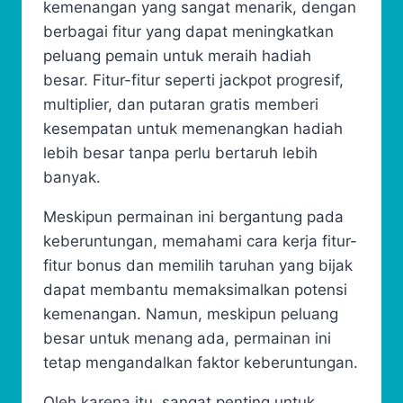
kemenangan yang sangat menarik, dengan
berbagai fitur yang dapat meningkatkan
peluang pemain untuk meraih hadiah
besar. Fitur-fitur seperti jackpot progresif,
multiplier, dan putaran gratis memberi
kesempatan untuk memenangkan hadiah
lebih besar tanpa perlu bertaruh lebih
banyak.
Meskipun permainan ini bergantung pada
keberuntungan, memahami cara kerja fitur-
fitur bonus dan memilih taruhan yang bijak
dapat membantu memaksimalkan potensi
kemenangan. Namun, meskipun peluang
besar untuk menang ada, permainan ini
tetap mengandalkan faktor keberuntungan.
Oleh karena itu, sangat penting untuk