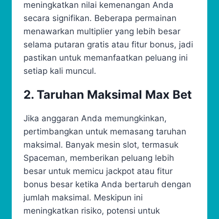
meningkatkan nilai kemenangan Anda
secara signifikan. Beberapa permainan
menawarkan multiplier yang lebih besar
selama putaran gratis atau fitur bonus, jadi
pastikan untuk memanfaatkan peluang ini
setiap kali muncul.
2. Taruhan Maksimal Max Bet
Jika anggaran Anda memungkinkan,
pertimbangkan untuk memasang taruhan
maksimal. Banyak mesin slot, termasuk
Spaceman, memberikan peluang lebih
besar untuk memicu jackpot atau fitur
bonus besar ketika Anda bertaruh dengan
jumlah maksimal. Meskipun ini
meningkatkan risiko, potensi untuk