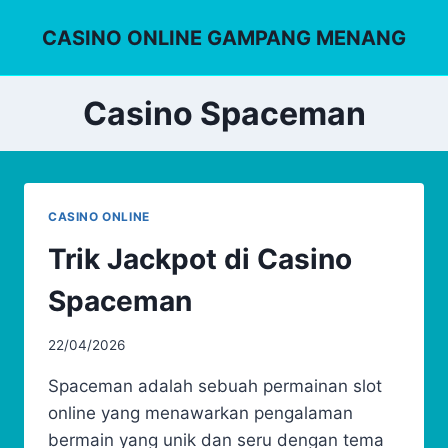
Skip
CASINO ONLINE GAMPANG MENANG
to
content
Casino Spaceman
CASINO ONLINE
Trik Jackpot di Casino
Spaceman
22/04/2026
Spaceman adalah sebuah permainan slot
online yang menawarkan pengalaman
bermain yang unik dan seru dengan tema