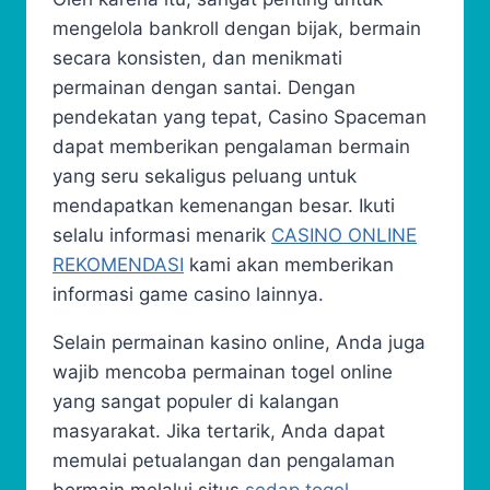
mengelola bankroll dengan bijak, bermain
secara konsisten, dan menikmati
permainan dengan santai. Dengan
pendekatan yang tepat, Casino Spaceman
dapat memberikan pengalaman bermain
yang seru sekaligus peluang untuk
mendapatkan kemenangan besar. Ikuti
selalu informasi menarik
CASINO ONLINE
REKOMENDASI
kami akan memberikan
informasi game casino lainnya.
Selain permainan kasino online, Anda juga
wajib mencoba permainan togel online
yang sangat populer di kalangan
masyarakat. Jika tertarik, Anda dapat
memulai petualangan dan pengalaman