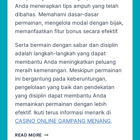
Anda menerapkan tips ampuh yang telah
dibahas. Memahami dasar-dasar
permainan, mengelola modal dengan bijak,
memanfaatkan fitur bonus secara efektif.
Serta bermain dengan sabar dan disiplin
adalah langkah-langkah yang dapat
membantu Anda meningkatkan peluang
meraih kemenangan. Meskipun permainan
ini bergantung pada keberuntungan,
pengelolaan yang baik dan pendekatan
yang disiplin dapat membantu Anda
memainkan permainan dengan lebih
efektif. Ikuti terus informasi menarik di
CASINO ONLINE GAMPANG MENANG
.
TIPS
READ MORE
AMPUH