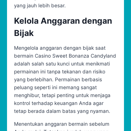
yang jauh lebih besar.
Kelola Anggaran dengan
Bijak
Mengelola anggaran dengan bijak saat
bermain Casino Sweet Bonanza Candyland
adalah salah satu kunci untuk menikmati
permainan ini tanpa tekanan dan risiko
yang berlebihan. Permainan berbasis
peluang seperti ini memang sangat
menghibur, tetapi penting untuk menjaga
kontrol terhadap keuangan Anda agar
tetap berada dalam batas yang nyaman.
Menentukan anggaran bermain sebelum