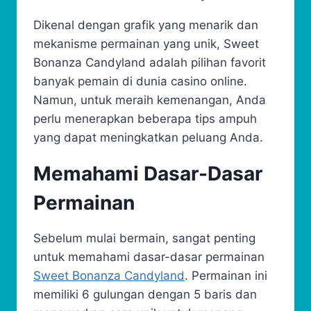
Dikenal dengan grafik yang menarik dan
mekanisme permainan yang unik, Sweet
Bonanza Candyland adalah pilihan favorit
banyak pemain di dunia casino online.
Namun, untuk meraih kemenangan, Anda
perlu menerapkan beberapa tips ampuh
yang dapat meningkatkan peluang Anda.
Memahami Dasar-Dasar
Permainan
Sebelum mulai bermain, sangat penting
untuk memahami dasar-dasar permainan
Sweet Bonanza Candyland
. Permainan ini
memiliki 6 gulungan dengan 5 baris dan