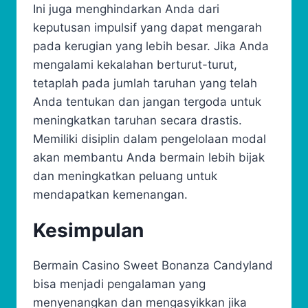
Ini juga menghindarkan Anda dari
keputusan impulsif yang dapat mengarah
pada kerugian yang lebih besar. Jika Anda
mengalami kekalahan berturut-turut,
tetaplah pada jumlah taruhan yang telah
Anda tentukan dan jangan tergoda untuk
meningkatkan taruhan secara drastis.
Memiliki disiplin dalam pengelolaan modal
akan membantu Anda bermain lebih bijak
dan meningkatkan peluang untuk
mendapatkan kemenangan.
Kesimpulan
Bermain Casino Sweet Bonanza Candyland
bisa menjadi pengalaman yang
menyenangkan dan mengasyikkan jika