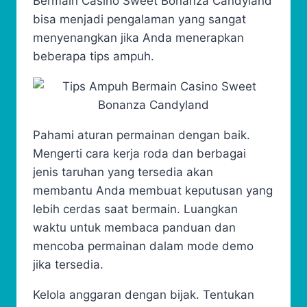
Bermain Casino Sweet Bonanza Candyland
bisa menjadi pengalaman yang sangat
menyenangkan jika Anda menerapkan
beberapa tips ampuh.
Pahami aturan permainan dengan baik.
Mengerti cara kerja roda dan berbagai
jenis taruhan yang tersedia akan
membantu Anda membuat keputusan yang
lebih cerdas saat bermain. Luangkan
waktu untuk membaca panduan dan
mencoba permainan dalam mode demo
jika tersedia.
Kelola anggaran dengan bijak. Tentukan