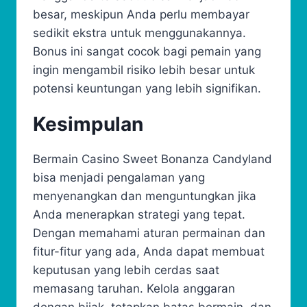
besar, meskipun Anda perlu membayar
sedikit ekstra untuk menggunakannya.
Bonus ini sangat cocok bagi pemain yang
ingin mengambil risiko lebih besar untuk
potensi keuntungan yang lebih signifikan.
Kesimpulan
Bermain Casino Sweet Bonanza Candyland
bisa menjadi pengalaman yang
menyenangkan dan menguntungkan jika
Anda menerapkan strategi yang tepat.
Dengan memahami aturan permainan dan
fitur-fitur yang ada, Anda dapat membuat
keputusan yang lebih cerdas saat
memasang taruhan. Kelola anggaran