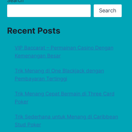
Search
Search
Recent Posts
VIP Baccarat – Permainan Casino Dengan
Kemenangan Besar
Trik Menang di One Blackjack dengan
Pembayaran Tertinggi
Trik Menang Cepat Bermain di Three Card
Poker
Trik Sederhana untuk Menang di Caribbean
Stud Poker