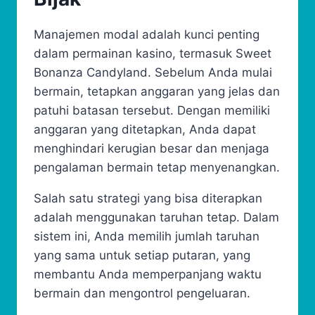
Manajemen modal adalah kunci penting
dalam permainan kasino, termasuk Sweet
Bonanza Candyland. Sebelum Anda mulai
bermain, tetapkan anggaran yang jelas dan
patuhi batasan tersebut. Dengan memiliki
anggaran yang ditetapkan, Anda dapat
menghindari kerugian besar dan menjaga
pengalaman bermain tetap menyenangkan.
Salah satu strategi yang bisa diterapkan
adalah menggunakan taruhan tetap. Dalam
sistem ini, Anda memilih jumlah taruhan
yang sama untuk setiap putaran, yang
membantu Anda memperpanjang waktu
bermain dan mengontrol pengeluaran.