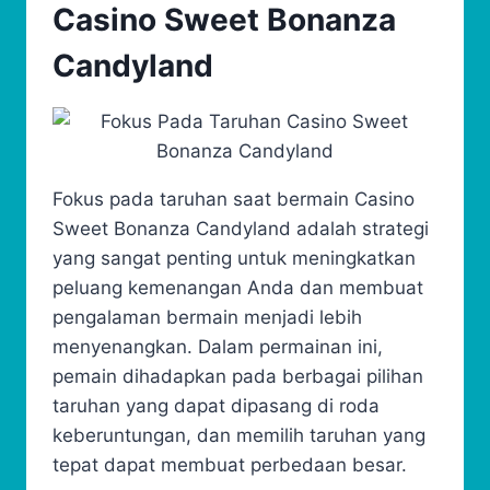
Casino Sweet Bonanza
Candyland
Fokus pada taruhan saat bermain Casino
Sweet Bonanza Candyland adalah strategi
yang sangat penting untuk meningkatkan
peluang kemenangan Anda dan membuat
pengalaman bermain menjadi lebih
menyenangkan. Dalam permainan ini,
pemain dihadapkan pada berbagai pilihan
taruhan yang dapat dipasang di roda
keberuntungan, dan memilih taruhan yang
tepat dapat membuat perbedaan besar.