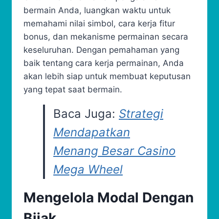
bermain Anda, luangkan waktu untuk
memahami nilai simbol, cara kerja fitur
bonus, dan mekanisme permainan secara
keseluruhan. Dengan pemahaman yang
baik tentang cara kerja permainan, Anda
akan lebih siap untuk membuat keputusan
yang tepat saat bermain.
Baca Juga:
Strategi
Mendapatkan
Menang Besar Casino
Mega Wheel
Mengelola Modal Dengan
Bijak