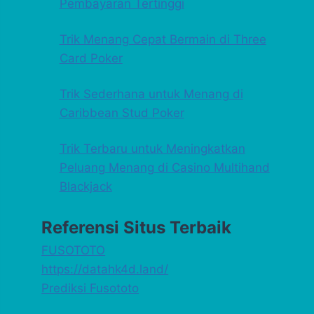
Pembayaran Tertinggi
Trik Menang Cepat Bermain di Three
Card Poker
Trik Sederhana untuk Menang di
Caribbean Stud Poker
Trik Terbaru untuk Meningkatkan
Peluang Menang di Casino Multihand
Blackjack
Referensi Situs Terbaik
FUSOTOTO
https://datahk4d.land/
Prediksi Fusototo