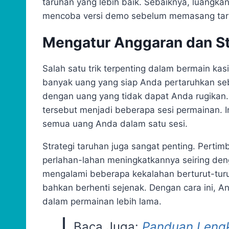
taruhan yang lebih baik. Sebaiknya, luangk
mencoba versi demo sebelum memasang tar
Mengatur Anggaran dan St
Salah satu trik terpenting dalam bermain ka
banyak uang yang siap Anda pertaruhkan se
dengan uang yang tidak dapat Anda rugikan.
tersebut menjadi beberapa sesi permainan. 
semua uang Anda dalam satu sesi.
Strategi taruhan juga sangat penting. Perti
perlahan-lahan meningkatkannya seiring de
mengalami beberapa kekalahan berturut-tur
bahkan berhenti sejenak. Dengan cara ini, A
dalam permainan lebih lama.
Baca Juga:
Panduan Lengk