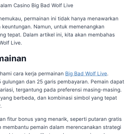
memukau, permainan ini tidak hanya menawarkan
aih keuntungan. Namun, untuk memenangkan
ang tepat. Dalam artikel ini, kita akan membahas
olf Live.
mainan
hami cara kerja permainan
Big Bad Wolf Live
.
5 gulungan dan 25 garis pembayaran. Pemain dapat
iasi, tergantung pada preferensi masing-masing.
i yang berbeda, dan kombinasi simbol yang tepat
.
gan fitur bonus yang menarik, seperti putaran gratis
kan membantu pemain dalam merencanakan strategi