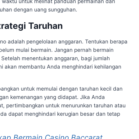
an waktu untuk melihat panduan permainan dan
uhan dengan uang sungguhan.
rategi Taruhan
sino adalah pengelolaan anggaran. Tentukan berapa
belum mulai bermain. Jangan pernah bermain
 Setelah menentukan anggaran, bagi jumlah
Ini akan membantu Anda menghindari kehilangan
mbangkan untuk memulai dengan taruhan kecil dan
ngan kemenangan yang didapat. Jika Anda
ut, pertimbangkan untuk menurunkan taruhan atau
nda dapat menghindari kerugian besar dan tetap
ap Bermain Casino Baccarat