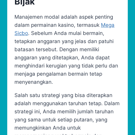
Bijak
Manajemen modal adalah aspek penting
dalam permainan kasino, termasuk
Mega
Sicbo
. Sebelum Anda mulai bermain,
tetapkan anggaran yang jelas dan patuhi
batasan tersebut. Dengan memiliki
anggaran yang ditetapkan, Anda dapat
menghindari kerugian yang tidak perlu dan
menjaga pengalaman bermain tetap
menyenangkan.
Salah satu strategi yang bisa diterapkan
adalah menggunakan taruhan tetap. Dalam
strategi ini, Anda memilih jumlah taruhan
yang sama untuk setiap putaran, yang
memungkinkan Anda untuk