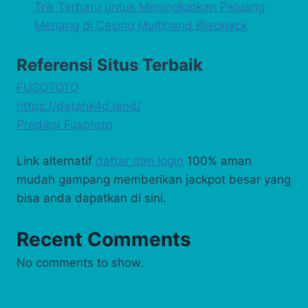
Trik Terbaru untuk Meningkatkan Peluang
Menang di Casino Multihand Blackjack
Referensi Situs Terbaik
FUSOTOTO
https://datahk4d.land/
Prediksi Fusototo
Link alternatif
daftar dan login
100% aman
mudah gampang memberikan jackpot besar yang
bisa anda dapatkan di sini.
Recent Comments
No comments to show.