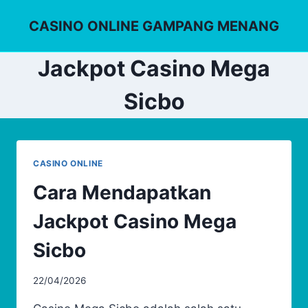
Skip
CASINO ONLINE GAMPANG MENANG
to
content
Jackpot Casino Mega
Sicbo
CASINO ONLINE
Cara Mendapatkan
Jackpot Casino Mega
Sicbo
22/04/2026