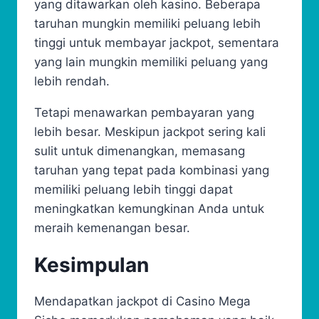
yang ditawarkan oleh kasino. Beberapa
taruhan mungkin memiliki peluang lebih
tinggi untuk membayar jackpot, sementara
yang lain mungkin memiliki peluang yang
lebih rendah.
Tetapi menawarkan pembayaran yang
lebih besar. Meskipun jackpot sering kali
sulit untuk dimenangkan, memasang
taruhan yang tepat pada kombinasi yang
memiliki peluang lebih tinggi dapat
meningkatkan kemungkinan Anda untuk
meraih kemenangan besar.
Kesimpulan
Mendapatkan jackpot di Casino Mega