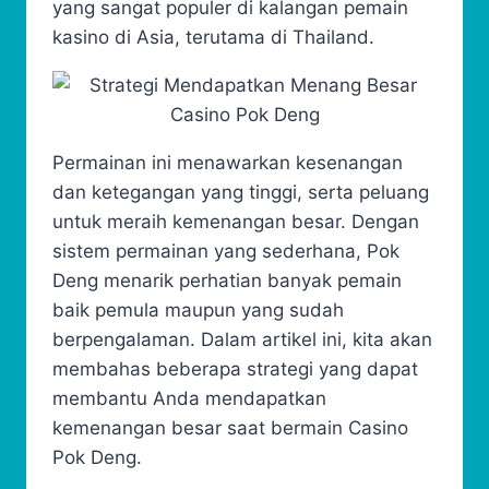
yang sangat populer di kalangan pemain
kasino di Asia, terutama di Thailand.
Permainan ini menawarkan kesenangan
dan ketegangan yang tinggi, serta peluang
untuk meraih kemenangan besar. Dengan
sistem permainan yang sederhana, Pok
Deng menarik perhatian banyak pemain
baik pemula maupun yang sudah
berpengalaman. Dalam artikel ini, kita akan
membahas beberapa strategi yang dapat
membantu Anda mendapatkan
kemenangan besar saat bermain Casino
Pok Deng.