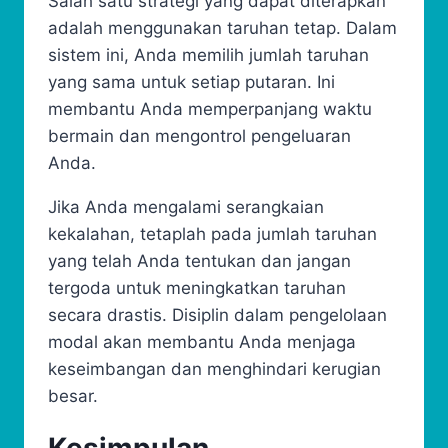
Salah satu strategi yang dapat diterapkan
adalah menggunakan taruhan tetap. Dalam
sistem ini, Anda memilih jumlah taruhan
yang sama untuk setiap putaran. Ini
membantu Anda memperpanjang waktu
bermain dan mengontrol pengeluaran
Anda.
Jika Anda mengalami serangkaian
kekalahan, tetaplah pada jumlah taruhan
yang telah Anda tentukan dan jangan
tergoda untuk meningkatkan taruhan
secara drastis. Disiplin dalam pengelolaan
modal akan membantu Anda menjaga
keseimbangan dan menghindari kerugian
besar.