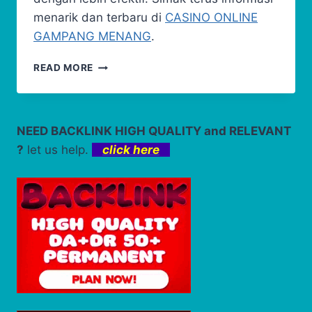
menarik dan terbaru di
CASINO ONLINE
GAMPANG MENANG
.
STRATEGI
READ MORE
MENDAPATKAN
MENANG
BESAR
CASINO
NEED BACKLINK HIGH QUALITY and RELEVANT
POK
?
let us help.
click here
DENG