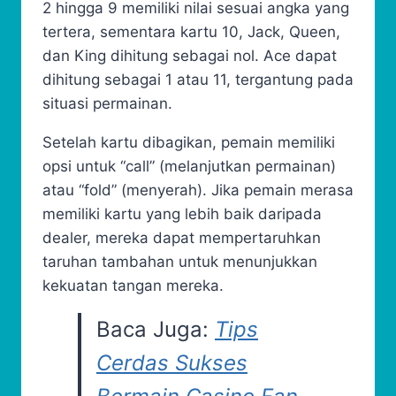
2 hingga 9 memiliki nilai sesuai angka yang
tertera, sementara kartu 10, Jack, Queen,
dan King dihitung sebagai nol. Ace dapat
dihitung sebagai 1 atau 11, tergantung pada
situasi permainan.
Setelah kartu dibagikan, pemain memiliki
opsi untuk “call” (melanjutkan permainan)
atau “fold” (menyerah). Jika pemain merasa
memiliki kartu yang lebih baik daripada
dealer, mereka dapat mempertaruhkan
taruhan tambahan untuk menunjukkan
kekuatan tangan mereka.
Baca Juga:
Tips
Cerdas Sukses