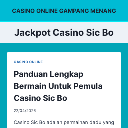
Skip
CASINO ONLINE GAMPANG MENANG
to
content
Jackpot Casino Sic Bo
CASINO ONLINE
Panduan Lengkap
Bermain Untuk Pemula
Casino Sic Bo
22/04/2026
Casino Sic Bo adalah permainan dadu yang