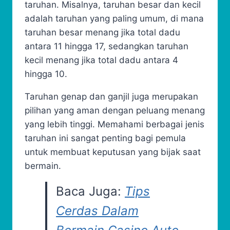
taruhan. Misalnya, taruhan besar dan kecil
adalah taruhan yang paling umum, di mana
taruhan besar menang jika total dadu
antara 11 hingga 17, sedangkan taruhan
kecil menang jika total dadu antara 4
hingga 10.
Taruhan genap dan ganjil juga merupakan
pilihan yang aman dengan peluang menang
yang lebih tinggi. Memahami berbagai jenis
taruhan ini sangat penting bagi pemula
untuk membuat keputusan yang bijak saat
bermain.
Baca Juga:
Tips
Cerdas Dalam