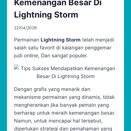
Kemenangan Besar Di
Lightning Storm
22/04/2026
Permainan
Lightning Storm
telah menjadi
salah satu favorit di kalangan penggemar
judi online, Dan sangat populer.
Dengan grafis yang menarik dan
mekanisme permainan yang dinamis, tidak
mengherankan jika banyak pemain yang
berharap untuk meraih kemenangan besar.
Namun, untuk mencapai hal tersebut,
diperlukan strategi dan pemahaman yang