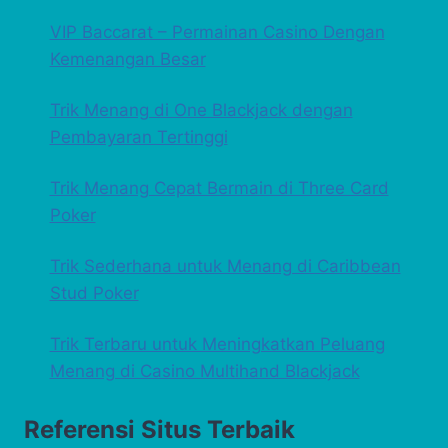
VIP Baccarat – Permainan Casino Dengan
Kemenangan Besar
Trik Menang di One Blackjack dengan
Pembayaran Tertinggi
Trik Menang Cepat Bermain di Three Card
Poker
Trik Sederhana untuk Menang di Caribbean
Stud Poker
Trik Terbaru untuk Meningkatkan Peluang
Menang di Casino Multihand Blackjack
Referensi Situs Terbaik