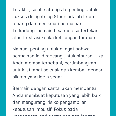
Terakhir, salah satu tips terpenting untuk
sukses di Lightning Storm adalah tetap
tenang dan menikmati permainan.
Terkadang, pemain bisa merasa tertekan
atau frustrasi ketika kehilangan taruhan.
Namun, penting untuk diingat bahwa
permainan ini dirancang untuk hiburan. Jika
Anda merasa terbebani, pertimbangkan
untuk istirahat sejenak dan kembali dengan
pikiran yang lebih segar.
Bermain dengan santai akan membantu
Anda membuat keputusan yang lebih baik
dan mengurangi risiko pengambilan
keputusan impulsif. Fokus pada