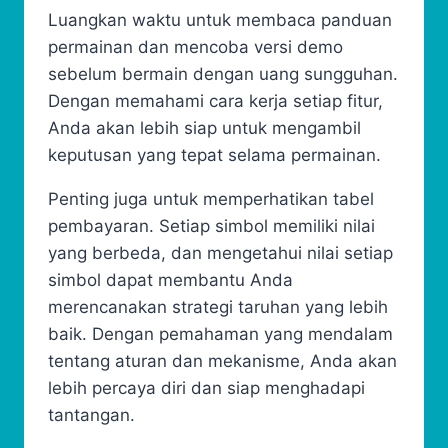
Luangkan waktu untuk membaca panduan
permainan dan mencoba versi demo
sebelum bermain dengan uang sungguhan.
Dengan memahami cara kerja setiap fitur,
Anda akan lebih siap untuk mengambil
keputusan yang tepat selama permainan.
Penting juga untuk memperhatikan tabel
pembayaran. Setiap simbol memiliki nilai
yang berbeda, dan mengetahui nilai setiap
simbol dapat membantu Anda
merencanakan strategi taruhan yang lebih
baik. Dengan pemahaman yang mendalam
tentang aturan dan mekanisme, Anda akan
lebih percaya diri dan siap menghadapi
tantangan.