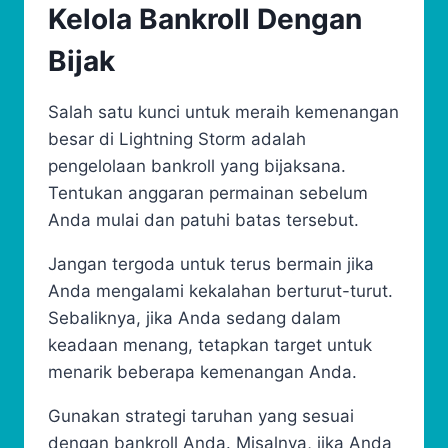
Kelola Bankroll Dengan
Bijak
Salah satu kunci untuk meraih kemenangan
besar di Lightning Storm adalah
pengelolaan bankroll yang bijaksana.
Tentukan anggaran permainan sebelum
Anda mulai dan patuhi batas tersebut.
Jangan tergoda untuk terus bermain jika
Anda mengalami kekalahan berturut-turut.
Sebaliknya, jika Anda sedang dalam
keadaan menang, tetapkan target untuk
menarik beberapa kemenangan Anda.
Gunakan strategi taruhan yang sesuai
dengan bankroll Anda. Misalnya, jika Anda