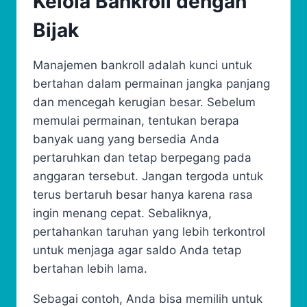
Kelola Bankroll dengan
Bijak
Manajemen bankroll adalah kunci untuk
bertahan dalam permainan jangka panjang
dan mencegah kerugian besar. Sebelum
memulai permainan, tentukan berapa
banyak uang yang bersedia Anda
pertaruhkan dan tetap berpegang pada
anggaran tersebut. Jangan tergoda untuk
terus bertaruh besar hanya karena rasa
ingin menang cepat. Sebaliknya,
pertahankan taruhan yang lebih terkontrol
untuk menjaga agar saldo Anda tetap
bertahan lebih lama.
Sebagai contoh, Anda bisa memilih untuk