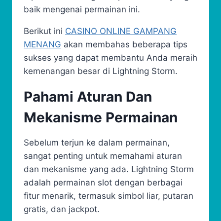
baik mengenai permainan ini.
Berikut ini
CASINO ONLINE GAMPANG
MENANG
akan membahas beberapa tips
sukses yang dapat membantu Anda meraih
kemenangan besar di Lightning Storm.
Pahami Aturan Dan
Mekanisme Permainan
Sebelum terjun ke dalam permainan,
sangat penting untuk memahami aturan
dan mekanisme yang ada. Lightning Storm
adalah permainan slot dengan berbagai
fitur menarik, termasuk simbol liar, putaran
gratis, dan jackpot.