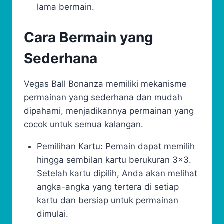
lama bermain.
Cara Bermain yang
Sederhana
Vegas Ball Bonanza memiliki mekanisme
permainan yang sederhana dan mudah
dipahami, menjadikannya permainan yang
cocok untuk semua kalangan.
Pemilihan Kartu: Pemain dapat memilih
hingga sembilan kartu berukuran 3×3.
Setelah kartu dipilih, Anda akan melihat
angka-angka yang tertera di setiap
kartu dan bersiap untuk permainan
dimulai.