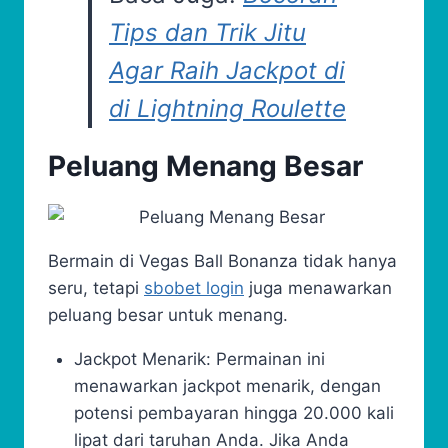
Tips dan Trik Jitu
Agar Raih Jackpot di
di Lightning Roulette
Peluang Menang Besar
Bermain di Vegas Ball Bonanza tidak hanya
seru, tetapi
sbobet login
juga menawarkan
peluang besar untuk menang.
Jackpot Menarik: Permainan ini
menawarkan jackpot menarik, dengan
potensi pembayaran hingga 20.000 kali
lipat dari taruhan Anda. Jika Anda