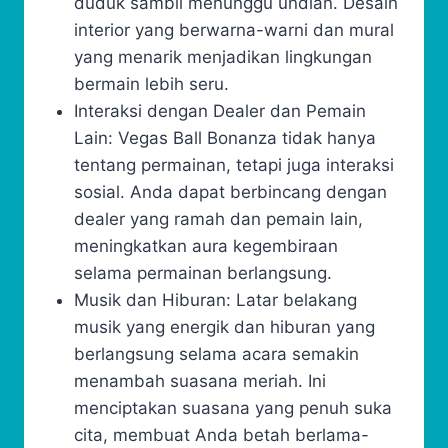
duduk sambil menunggu undian. Desain
interior yang berwarna-warni dan mural
yang menarik menjadikan lingkungan
bermain lebih seru.
Interaksi dengan Dealer dan Pemain
Lain: Vegas Ball Bonanza tidak hanya
tentang permainan, tetapi juga interaksi
sosial. Anda dapat berbincang dengan
dealer yang ramah dan pemain lain,
meningkatkan aura kegembiraan
selama permainan berlangsung.
Musik dan Hiburan: Latar belakang
musik yang energik dan hiburan yang
berlangsung selama acara semakin
menambah suasana meriah. Ini
menciptakan suasana yang penuh suka
cita, membuat Anda betah berlama-