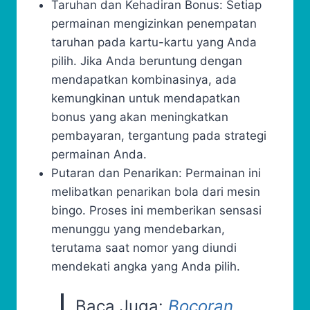
Taruhan dan Kehadiran Bonus: Setiap
permainan mengizinkan penempatan
taruhan pada kartu-kartu yang Anda
pilih. Jika Anda beruntung dengan
mendapatkan kombinasinya, ada
kemungkinan untuk mendapatkan
bonus yang akan meningkatkan
pembayaran, tergantung pada strategi
permainan Anda.
Putaran dan Penarikan: Permainan ini
melibatkan penarikan bola dari mesin
bingo. Proses ini memberikan sensasi
menunggu yang mendebarkan,
terutama saat nomor yang diundi
mendekati angka yang Anda pilih.
Baca Juga:
Bocoran