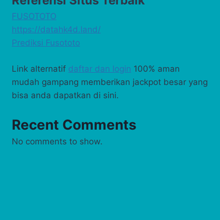
Referensi Situs Terbaik
FUSOTOTO
https://datahk4d.land/
Prediksi Fusototo
Link alternatif
daftar dan login
100% aman
mudah gampang memberikan jackpot besar yang
bisa anda dapatkan di sini.
Recent Comments
No comments to show.