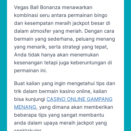
Vegas Ball Bonanza menawarkan
kombinasi seru antara permainan bingo
dan kesempatan meraih jackpot besar di
dalam atmosfer yang meriah. ​Dengan cara
bermain yang sederhana, peluang menang
yang menarik, serta strategi yang tepat,
Anda tidak hanya akan menemukan
kesenangan tetapi juga keberuntungan di
permainan ini.​
Buat kalian yang ingin mengetahui tips dan
trik dalam bermain kasino online, kalian
bisa kunjungi
CASINO ONLINE GAMPANG
MENANG
, yang dimana akan memberikan
beberapa tips yang sangat membantu
anda dalam upaya meraih jackpot yang
spektakuler.