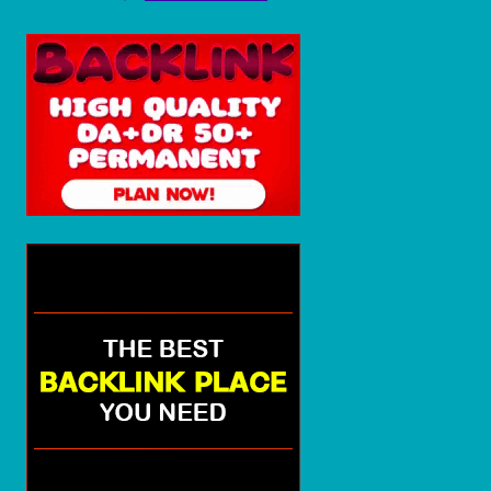
BONANZA