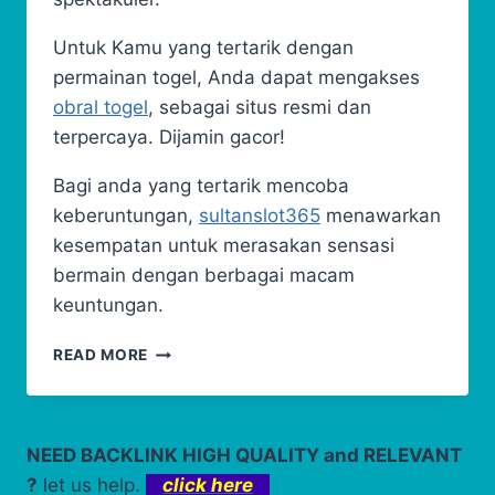
Untuk Kamu yang tertarik dengan
permainan togel, Anda dapat mengakses
obral togel
, sebagai situs resmi dan
terpercaya. Dijamin gacor!
Bagi anda yang tertarik mencoba
keberuntungan,
sultanslot365
menawarkan
kesempatan untuk merasakan sensasi
bermain dengan berbagai macam
keuntungan.
MENEMUKAN
READ MORE
KESERUAN
DAN
KEBERUNTUNGAN
DI
NEED BACKLINK HIGH QUALITY and RELEVANT
VEGAS
?
let us help.
click here
BALL