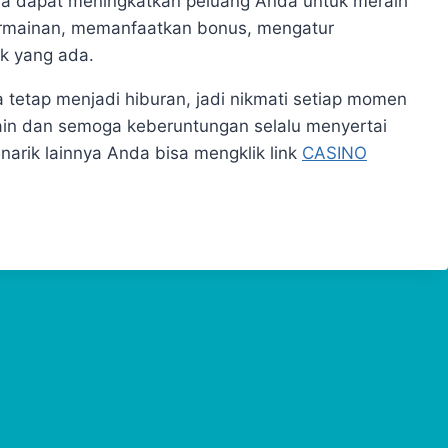
nda dapat meningkatkan peluang Anda untuk meraih
ermainan, memanfaatkan bonus, mengatur
ik yang ada.
tetap menjadi hiburan, jadi nikmati setiap momen
ain dan semoga keberuntungan selalu menyertai
narik lainnya Anda bisa mengklik link
CASINO
© 2026
CASINO ONLINE GAMPANG MENANG