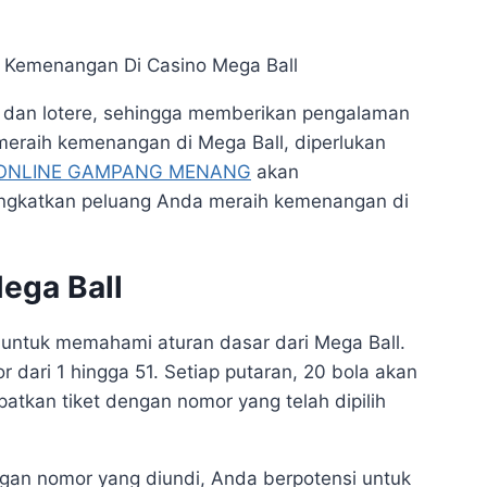
 dan lotere, sehingga memberikan pengalaman
eraih kemenangan di Mega Ball, diperlukan
 ONLINE GAMPANG MENANG
akan
ngkatkan peluang Anda meraih kemenangan di
ega Ball
 untuk memahami aturan dasar dari Mega Ball.
 dari 1 hingga 51. Setiap putaran, 20 bola akan
tkan tiket dengan nomor yang telah dipilih
ngan nomor yang diundi, Anda berpotensi untuk