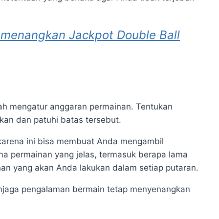
menangkan Jackpot Double Ball
alah mengatur anggaran permainan. Tentukan
an dan patuhi batas tersebut.
 karena ini bisa membuat Anda mengambil
ana permainan yang jelas, termasuk berapa lama
an yang akan Anda lakukan dalam setiap putaran.
njaga pengalaman bermain tetap menyenangkan