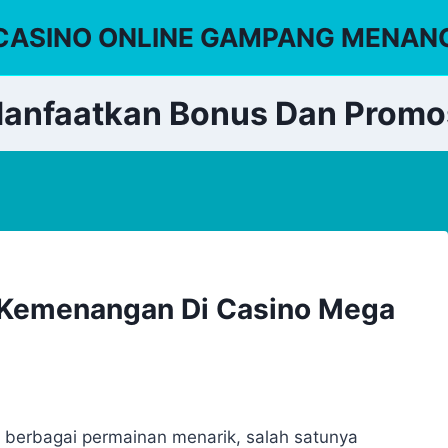
CASINO ONLINE GAMPANG MENAN
anfaatkan Bonus Dan Promo
Kemenangan Di Casino Mega
berbagai permainan menarik, salah satunya