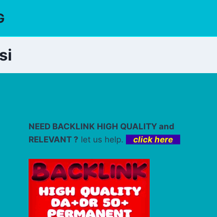
G
si
NEED BACKLINK HIGH QUALITY and
RELEVANT ?
let us help.
click here