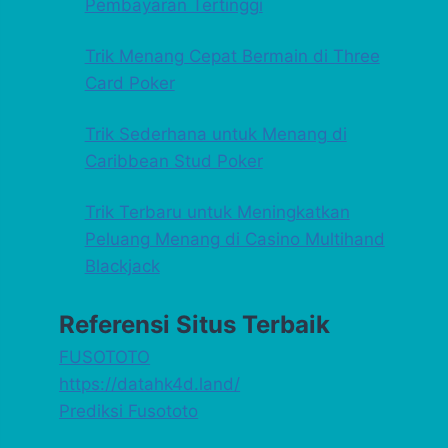
Pembayaran Tertinggi
Trik Menang Cepat Bermain di Three
Card Poker
Trik Sederhana untuk Menang di
Caribbean Stud Poker
Trik Terbaru untuk Meningkatkan
Peluang Menang di Casino Multihand
Blackjack
Referensi Situs Terbaik
FUSOTOTO
https://datahk4d.land/
Prediksi Fusototo