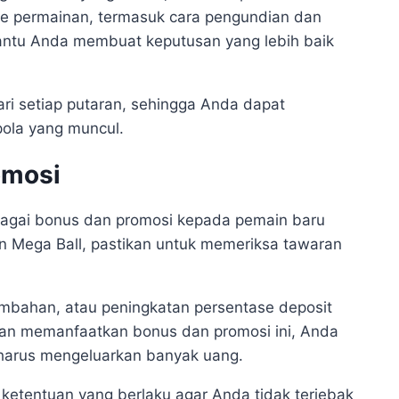
permainan, termasuk cara pengundian dan
ntu Anda membuat keputusan yang lebih baik
ari setiap putaran, sehingga Anda dapat
ola yang muncul.
omosi
agai bonus dan promosi kepada pemain baru
n Mega Ball, pastikan untuk memeriksa tawaran
tambahan, atau peningkatan persentase deposit
n memanfaatkan bonus dan promosi ini, Anda
harus mengeluarkan banyak uang.
etentuan yang berlaku agar Anda tidak terjebak