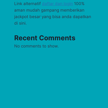
Link alternatif
daftar dan login
100%
aman mudah gampang memberikan
jackpot besar yang bisa anda dapatkan
di sini.
Recent Comments
No comments to show.