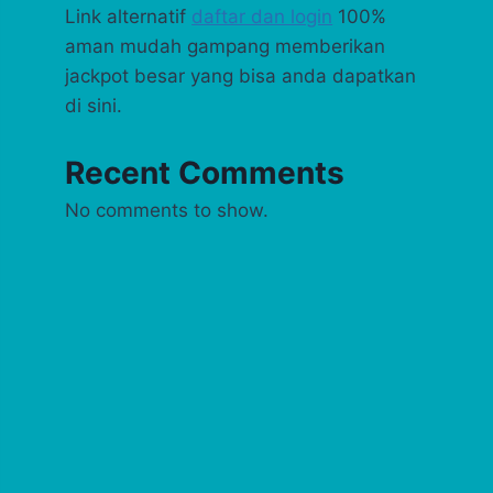
Link alternatif
daftar dan login
100%
aman mudah gampang memberikan
jackpot besar yang bisa anda dapatkan
di sini.
Recent Comments
No comments to show.