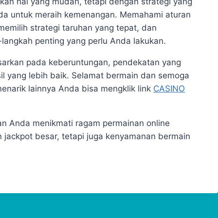
an hal yang mudah, tetapi dengan strategi yang
nda untuk meraih kemenangan. Memahami aturan
emilih strategi taruhan yang tepat, dan
langkah penting yang perlu Anda lakukan.
asarkan pada keberuntungan, pendekatan yang
l yang lebih baik. Selamat bermain dan semoga
menarik lainnya Anda bisa mengklik link
CASINO
 Anda menikmati ragam permainan online
jackpot besar, tetapi juga kenyamanan bermain