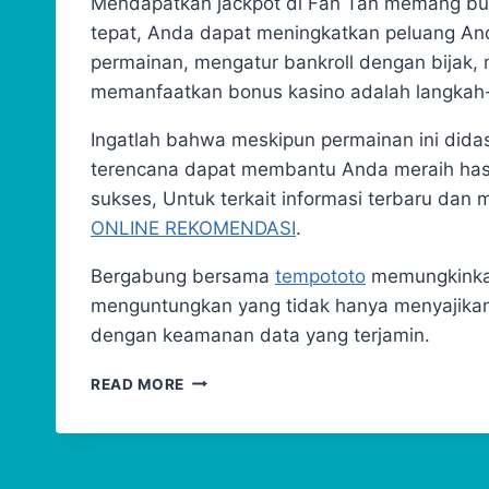
Mendapatkan jackpot di Fan Tan memang buk
tepat, Anda dapat meningkatkan peluang A
permainan, mengatur bankroll dengan bijak, m
memanfaatkan bonus kasino adalah langkah-
Ingatlah bahwa meskipun permainan ini did
terencana dapat membantu Anda meraih hasi
sukses, Untuk terkait informasi terbaru dan 
ONLINE REKOMENDASI
.
Bergabung bersama
tempototo
memungkinkan
menguntungkan yang tidak hanya menyajikan 
dengan keamanan data yang terjamin.
STRATEGI
READ MORE
SUKSES
MENDAPATKAN
JACKPOT
DI