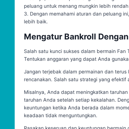
peluang untuk menang mungkin lebih rendah
3. Dengan memahami aturan dan peluang in
lebih baik.
Mengatur Bankroll Dengan 
Salah satu kunci sukses dalam bermain Fan 
Tentukan anggaran yang dapat Anda gunakan
Jangan terjebak dalam permainan dan terus 
rencanakan. Salah satu strategi yang efekti
Misalnya, Anda dapat meningkatkan taruhan
taruhan Anda setelah setiap kekalahan. Den
keuntungan ketika Anda berada dalam momen
keadaan tidak menguntungkan.
Rasakan keseruan dan keuntungan bermain d