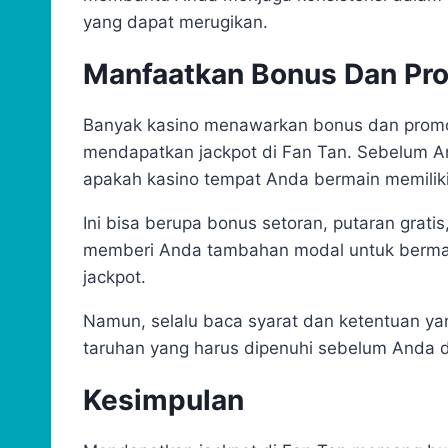
yang dapat merugikan.
Manfaatkan Bonus Dan Pr
Banyak kasino menawarkan bonus dan promo
mendapatkan jackpot di Fan Tan. Sebelum A
apakah kasino tempat Anda bermain memilik
Ini bisa berupa bonus setoran, putaran grati
memberi Anda tambahan modal untuk bermai
jackpot.
Namun, selalu baca syarat dan ketentuan ya
taruhan yang harus dipenuhi sebelum Anda
Kesimpulan