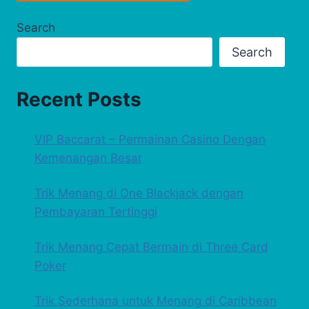
Search
Search
Recent Posts
VIP Baccarat – Permainan Casino Dengan
Kemenangan Besar
Trik Menang di One Blackjack dengan
Pembayaran Tertinggi
Trik Menang Cepat Bermain di Three Card
Poker
Trik Sederhana untuk Menang di Caribbean