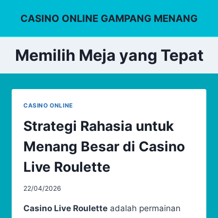
Skip
CASINO ONLINE GAMPANG MENANG
to
content
Memilih Meja yang Tepat
CASINO ONLINE
Strategi Rahasia untuk
Menang Besar di Casino
Live Roulette
22/04/2026
Casino Live Roulette
adalah permainan