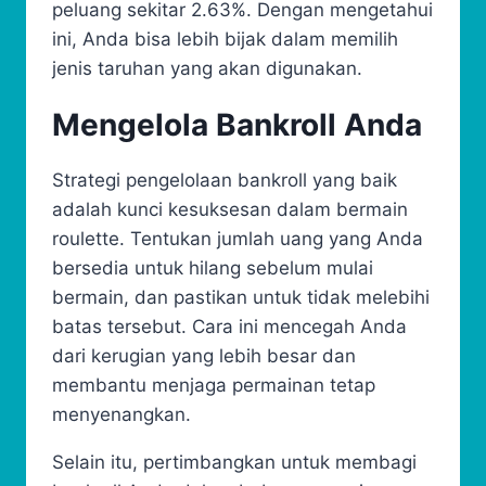
peluang sekitar 2.63%. Dengan mengetahui
ini, Anda bisa lebih bijak dalam memilih
jenis taruhan yang akan digunakan.
Mengelola Bankroll Anda
Strategi pengelolaan bankroll yang baik
adalah kunci kesuksesan dalam bermain
roulette. Tentukan jumlah uang yang Anda
bersedia untuk hilang sebelum mulai
bermain, dan pastikan untuk tidak melebihi
batas tersebut. Cara ini mencegah Anda
dari kerugian yang lebih besar dan
membantu menjaga permainan tetap
menyenangkan.
Selain itu, pertimbangkan untuk membagi