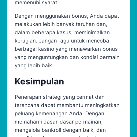
memenuhi syarat.
Dengan menggunakan bonus, Anda dapat
melakukan lebih banyak taruhan dan,
dalam beberapa kasus, meminimalkan
kerugian. Jangan ragu untuk mencoba
berbagai kasino yang menawarkan bonus
yang menguntungkan dan kondisi bermain
yang lebih baik.
Kesimpulan
Penerapan strategi yang cermat dan
terencana dapat membantu meningkatkan
peluang kemenangan Anda.​ Dengan
memahami dasar-dasar permainan,
mengelola bankroll dengan baik, dan