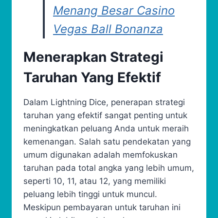
Menang Besar Casino
Vegas Ball Bonanza
Menerapkan Strategi
Taruhan Yang Efektif
Dalam Lightning Dice, penerapan strategi
taruhan yang efektif sangat penting untuk
meningkatkan peluang Anda untuk meraih
kemenangan. Salah satu pendekatan yang
umum digunakan adalah memfokuskan
taruhan pada total angka yang lebih umum,
seperti 10, 11, atau 12, yang memiliki
peluang lebih tinggi untuk muncul.
Meskipun pembayaran untuk taruhan ini