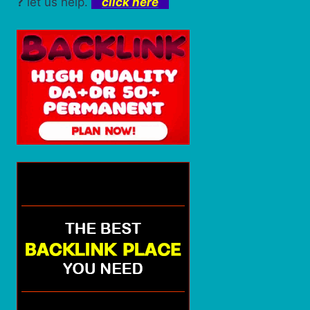
?
let us help.
click here
DICE