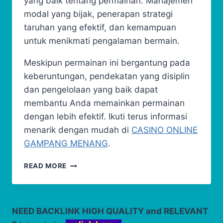
yang baik tentang permainan. Manajemen
modal yang bijak, penerapan strategi
taruhan yang efektif, dan kemampuan
untuk menikmati pengalaman bermain.
Meskipun permainan ini bergantung pada
keberuntungan, pendekatan yang disiplin
dan pengelolaan yang baik dapat
membantu Anda memainkan permainan
dengan lebih efektif. Ikuti terus informasi
menarik dengan mudah di
CASINO ONLINE
GAMPANG MENANG
.
TIPS
READ MORE
AMPUH
SUKSES
BERMAIN
CASINO
NEED BACKLINK HIGH QUALITY and RELEVANT
LIGHTNING