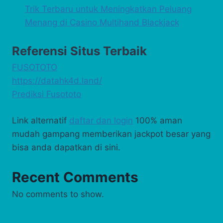
Trik Terbaru untuk Meningkatkan Peluang
Menang di Casino Multihand Blackjack
Referensi Situs Terbaik
FUSOTOTO
https://datahk4d.land/
Prediksi Fusototo
Link alternatif
daftar dan login
100% aman
mudah gampang memberikan jackpot besar yang
bisa anda dapatkan di sini.
Recent Comments
No comments to show.