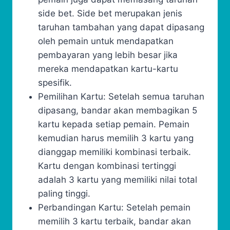
side bet. Side bet merupakan jenis
taruhan tambahan yang dapat dipasang
oleh pemain untuk mendapatkan
pembayaran yang lebih besar jika
mereka mendapatkan kartu-kartu
spesifik.
Pemilihan Kartu: Setelah semua taruhan
dipasang, bandar akan membagikan 5
kartu kepada setiap pemain. Pemain
kemudian harus memilih 3 kartu yang
dianggap memiliki kombinasi terbaik.
Kartu dengan kombinasi tertinggi
adalah 3 kartu yang memiliki nilai total
paling tinggi.
Perbandingan Kartu: Setelah pemain
memilih 3 kartu terbaik, bandar akan