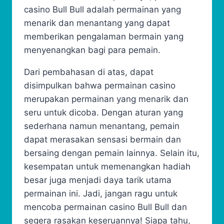
casino Bull Bull adalah permainan yang
menarik dan menantang yang dapat
memberikan pengalaman bermain yang
menyenangkan bagi para pemain.
Dari pembahasan di atas, dapat
disimpulkan bahwa permainan casino
merupakan permainan yang menarik dan
seru untuk dicoba. Dengan aturan yang
sederhana namun menantang, pemain
dapat merasakan sensasi bermain dan
bersaing dengan pemain lainnya. Selain itu,
kesempatan untuk memenangkan hadiah
besar juga menjadi daya tarik utama
permainan ini. Jadi, jangan ragu untuk
mencoba permainan casino Bull Bull dan
segera rasakan keseruannya! Siapa tahu,