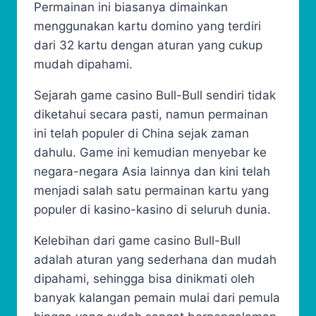
Permainan ini biasanya dimainkan
menggunakan kartu domino yang terdiri
dari 32 kartu dengan aturan yang cukup
mudah dipahami.
Sejarah game casino Bull-Bull sendiri tidak
diketahui secara pasti, namun permainan
ini telah populer di China sejak zaman
dahulu. Game ini kemudian menyebar ke
negara-negara Asia lainnya dan kini telah
menjadi salah satu permainan kartu yang
populer di kasino-kasino di seluruh dunia.
Kelebihan dari game casino Bull-Bull
adalah aturan yang sederhana dan mudah
dipahami, sehingga bisa dinikmati oleh
banyak kalangan pemain mulai dari pemula