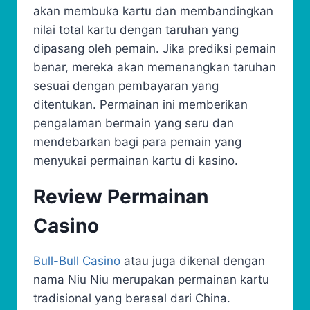
akan membuka kartu dan membandingkan
nilai total kartu dengan taruhan yang
dipasang oleh pemain. Jika prediksi pemain
benar, mereka akan memenangkan taruhan
sesuai dengan pembayaran yang
ditentukan. Permainan ini memberikan
pengalaman bermain yang seru dan
mendebarkan bagi para pemain yang
menyukai permainan kartu di kasino.
Review Permainan
Casino
Bull-Bull Casino
atau juga dikenal dengan
nama Niu Niu merupakan permainan kartu
tradisional yang berasal dari China.