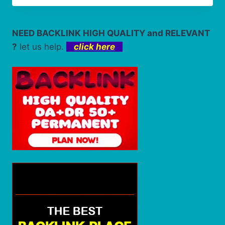
CASINO-
SEKEDAR
PERMAINAN
NEED BACKLINK HIGH QUALITY and RELEVANT
YANG
?
let us help.
click here
MENUJU
KEKAYAAN