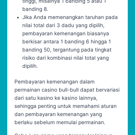
tinggi, misalnya 1 banding 5 atau 1
banding 8.
Jika Anda memenangkan taruhan pada
nilai total dari 3 dadu yang dipilih,
pembayaran kemenangan biasanya
berkisar antara 1 banding 6 hingga 1
banding 50, tergantung pada tingkat
risiko dari kombinasi nilai total yang
dipilih.
Pembayaran kemenangan dalam
permainan casino bull-bull dapat bervariasi
dari satu kasino ke kasino lainnya,
sehingga penting untuk memahami aturan
dan pembayaran kemenangan yang
berlaku sebelum memulai permainan.