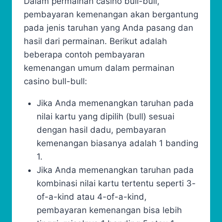
Dalam permainan casino bull-bull,
pembayaran kemenangan akan bergantung
pada jenis taruhan yang Anda pasang dan
hasil dari permainan. Berikut adalah
beberapa contoh pembayaran
kemenangan umum dalam permainan
casino bull-bull:
Jika Anda memenangkan taruhan pada
nilai kartu yang dipilih (bull) sesuai
dengan hasil dadu, pembayaran
kemenangan biasanya adalah 1 banding
1.
Jika Anda memenangkan taruhan pada
kombinasi nilai kartu tertentu seperti 3-
of-a-kind atau 4-of-a-kind,
pembayaran kemenangan bisa lebih