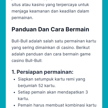
situs atau kasino yang terpercaya untuk
menjaga keamanan dan keadilan dalam
permainan.
Panduan Dan Cara Bermain
Bull-Bull adalah salah satu permainan kartu
yang sering dimainkan di casino. Berikut
adalah panduan dan cara bermain game
casino Bull-Bull:
1. Persiapan permainan:
Siapkan setumpuk kartu remi yang
berjumlah 52 kartu.
Setiap pemain akan mendapatkan 3
kartu.
Pemain harus membuat kombinasi kartu