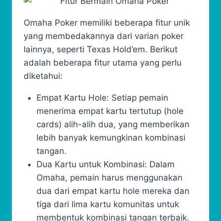
Omaha Poker memiliki beberapa fitur unik
yang membedakannya dari varian poker
lainnya, seperti Texas Hold’em. Berikut
adalah beberapa fitur utama yang perlu
diketahui:
Empat Kartu Hole: Setiap pemain
menerima empat kartu tertutup (hole
cards) alih-alih dua, yang memberikan
lebih banyak kemungkinan kombinasi
tangan.
Dua Kartu untuk Kombinasi: Dalam
Omaha, pemain harus menggunakan
dua dari empat kartu hole mereka dan
tiga dari lima kartu komunitas untuk
membentuk kombinasi tangan terbaik.