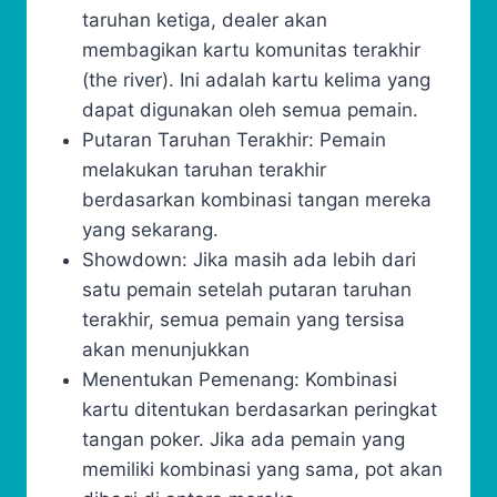
taruhan ketiga, dealer akan
membagikan kartu komunitas terakhir
(the river). Ini adalah kartu kelima yang
dapat digunakan oleh semua pemain.
Putaran Taruhan Terakhir: Pemain
melakukan taruhan terakhir
berdasarkan kombinasi tangan mereka
yang sekarang.
Showdown: Jika masih ada lebih dari
satu pemain setelah putaran taruhan
terakhir, semua pemain yang tersisa
akan menunjukkan
Menentukan Pemenang: Kombinasi
kartu ditentukan berdasarkan peringkat
tangan poker. Jika ada pemain yang
memiliki kombinasi yang sama, pot akan