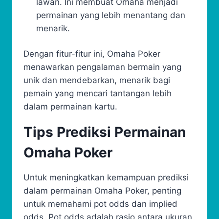
lawan. Ini membuat Omaha menjadi
permainan yang lebih menantang dan
menarik.
Dengan fitur-fitur ini, Omaha Poker
menawarkan pengalaman bermain yang
unik dan mendebarkan, menarik bagi
pemain yang mencari tantangan lebih
dalam permainan kartu.
Tips Prediksi Permainan
Omaha Poker
Untuk meningkatkan kemampuan prediksi
dalam permainan Omaha Poker, penting
untuk memahami pot odds dan implied
odds. Pot odds adalah rasio antara ukuran