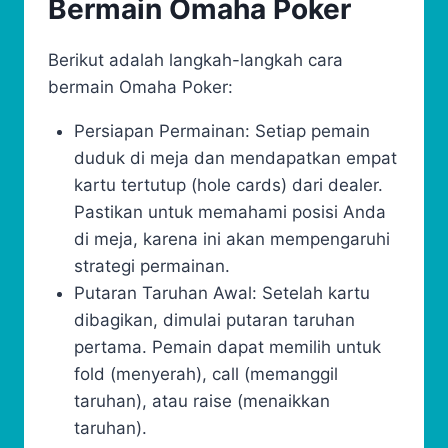
Bermain Omaha Poker
Berikut adalah langkah-langkah cara
bermain Omaha Poker:
Persiapan Permainan: Setiap pemain
duduk di meja dan mendapatkan empat
kartu tertutup (hole cards) dari dealer.
Pastikan untuk memahami posisi Anda
di meja, karena ini akan mempengaruhi
strategi permainan.
Putaran Taruhan Awal: Setelah kartu
dibagikan, dimulai putaran taruhan
pertama. Pemain dapat memilih untuk
fold (menyerah), call (memanggil
taruhan), atau raise (menaikkan
taruhan).