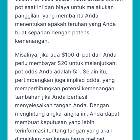
pot saat ini dan biaya untuk melakukan
panggilan, yang membantu Anda
menentukan apakah taruhan yang Anda
buat sepadan dengan potensi
kemenangan.
Misalnya, jika ada $100 di pot dan Anda
perlu membayar $20 untuk melanjutkan,
pot odds Anda adalah 5:1. Selain itu,
pertimbangkan juga implied odds, yang
memperhitungkan potensi kemenangan
tambahan jika Anda berhasil
menyelesaikan tangan Anda. Dengan
menghitung angka-angka ini, Anda dapat
membuat keputusan yang lebih
terinformasi tentang tangan yang akan
dimainkan dan kapan harus melipat,