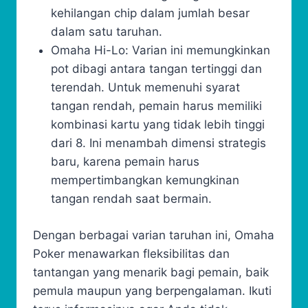
kehilangan chip dalam jumlah besar
dalam satu taruhan.
Omaha Hi-Lo: Varian ini memungkinkan
pot dibagi antara tangan tertinggi dan
terendah. Untuk memenuhi syarat
tangan rendah, pemain harus memiliki
kombinasi kartu yang tidak lebih tinggi
dari 8. Ini menambah dimensi strategis
baru, karena pemain harus
mempertimbangkan kemungkinan
tangan rendah saat bermain.
Dengan berbagai varian taruhan ini, Omaha
Poker menawarkan fleksibilitas dan
tantangan yang menarik bagi pemain, baik
pemula maupun yang berpengalaman. Ikuti