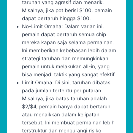
taruhan yang agresif dan menarik.
Misalnya, jika pot berisi $100, pemain
dapat bertaruh hingga $100.
No-Limit Omaha: Dalam varian ini,
pemain dapat bertaruh semua chip
mereka kapan saja selama permainan.
Ini memberikan kebebasan lebih dalam
strategi taruhan dan memungkinkan
pemain untuk melakukan all-in, yang
bisa menjadi taktik yang sangat efektif.
Limit Omaha: Di sini, taruhan dibatasi
pada jumlah tertentu per putaran.
Misalnya, jika batas taruhan adalah
$2/$4, pemain hanya dapat bertaruh
atau menaikkan dalam kelipatan
tersebut. Ini membuat permainan lebih
terstruktur dan mengurangi risiko