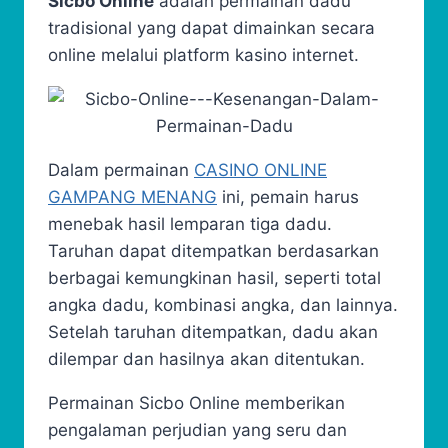
Sicbo Online
adalah permainan dadu
tradisional yang dapat dimainkan secara
online melalui platform kasino internet.
Dalam permainan
CASINO ONLINE
GAMPANG MENANG
ini, pemain harus
menebak hasil lemparan tiga dadu.
Taruhan dapat ditempatkan berdasarkan
berbagai kemungkinan hasil, seperti total
angka dadu, kombinasi angka, dan lainnya.
Setelah taruhan ditempatkan, dadu akan
dilempar dan hasilnya akan ditentukan.
Permainan Sicbo Online memberikan
pengalaman perjudian yang seru dan