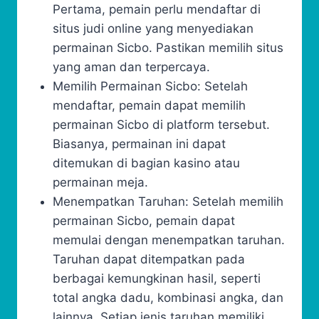
Pertama, pemain perlu mendaftar di
situs judi online yang menyediakan
permainan Sicbo. Pastikan memilih situs
yang aman dan terpercaya.
Memilih Permainan Sicbo: Setelah
mendaftar, pemain dapat memilih
permainan Sicbo di platform tersebut.
Biasanya, permainan ini dapat
ditemukan di bagian kasino atau
permainan meja.
Menempatkan Taruhan: Setelah memilih
permainan Sicbo, pemain dapat
memulai dengan menempatkan taruhan.
Taruhan dapat ditempatkan pada
berbagai kemungkinan hasil, seperti
total angka dadu, kombinasi angka, dan
lainnya. Setiap jenis taruhan memiliki