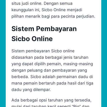
situs judi online. Dengan semua
keunggulan ini, Sicbo Online menjadi
pilihan menarik bagi para pecinta perjudian.
Sistem Pembayaran
Sicbo Online
Sistem pembayaran Sicbo online
didasarkan pada berbagai jenis taruhan
yang dapat dipilih pemain, masing-masing
dengan peluang dan pembayaran yang
berbeda. Sicbo adalah permainan dadu di
mana pemain bertaruh pada hasil dari tiga
dadu yang dilempar.
Ada berbagai opsi taruhan yang tersedia,
mulai dari taruhan kecil seperti “Big” dan