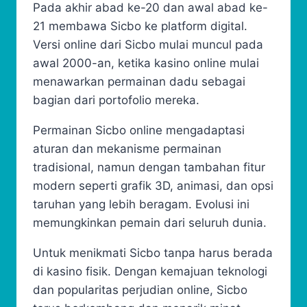
Pada akhir abad ke-20 dan awal abad ke-
21 membawa Sicbo ke platform digital.
Versi online dari Sicbo mulai muncul pada
awal 2000-an, ketika kasino online mulai
menawarkan permainan dadu sebagai
bagian dari portofolio mereka.
Permainan Sicbo online mengadaptasi
aturan dan mekanisme permainan
tradisional, namun dengan tambahan fitur
modern seperti grafik 3D, animasi, dan opsi
taruhan yang lebih beragam. Evolusi ini
memungkinkan pemain dari seluruh dunia.
Untuk menikmati Sicbo tanpa harus berada
di kasino fisik. Dengan kemajuan teknologi
dan popularitas perjudian online, Sicbo