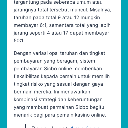
tergantung pada seberapa umum atau
jarangnya total tersebut muncul. Misalnya,
taruhan pada total 9 atau 12 mungkin
membayar 6:1, sementara total yang lebih
jarang seperti 4 atau 17 dapat membayar
50:1.
Dengan variasi opsi taruhan dan tingkat
pembayaran yang beragam, sistem
pembayaran Sicbo online memberikan
fleksibilitas kepada pemain untuk memilih
tingkat risiko yang sesuai dengan gaya
bermain mereka. Ini menawarkan
kombinasi strategi dan keberuntungan
yang membuat permainan Sicbo begitu
menarik bagi para pemain kasino online.