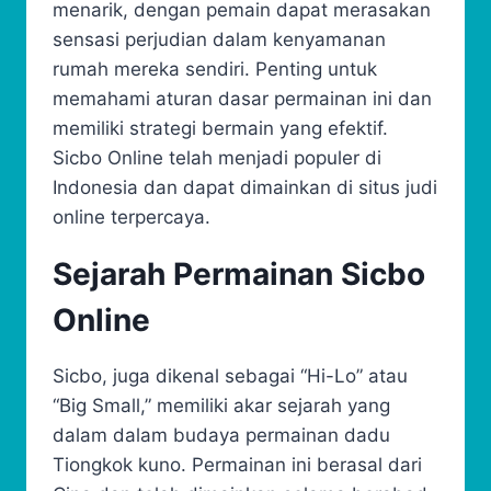
menarik, dengan pemain dapat merasakan
sensasi perjudian dalam kenyamanan
rumah mereka sendiri. Penting untuk
memahami aturan dasar permainan ini dan
memiliki strategi bermain yang efektif.
Sicbo Online telah menjadi populer di
Indonesia dan dapat dimainkan di situs judi
online terpercaya.
Sejarah Permainan Sicbo
Online
Sicbo, juga dikenal sebagai “Hi-Lo” atau
“Big Small,” memiliki akar sejarah yang
dalam dalam budaya permainan dadu
Tiongkok kuno. Permainan ini berasal dari