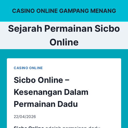
Skip
CASINO ONLINE GAMPANG MENANG
to
content
Sejarah Permainan Sicbo
Online
CASINO ONLINE
Sicbo Online –
Kesenangan Dalam
Permainan Dadu
22/04/2026