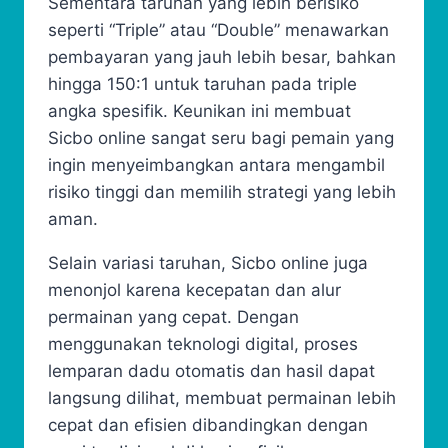
Sementara taruhan yang lebih berisiko
seperti “Triple” atau “Double” menawarkan
pembayaran yang jauh lebih besar, bahkan
hingga 150:1 untuk taruhan pada triple
angka spesifik. Keunikan ini membuat
Sicbo online sangat seru bagi pemain yang
ingin menyeimbangkan antara mengambil
risiko tinggi dan memilih strategi yang lebih
aman.
Selain variasi taruhan, Sicbo online juga
menonjol karena kecepatan dan alur
permainan yang cepat. Dengan
menggunakan teknologi digital, proses
lemparan dadu otomatis dan hasil dapat
langsung dilihat, membuat permainan lebih
cepat dan efisien dibandingkan dengan