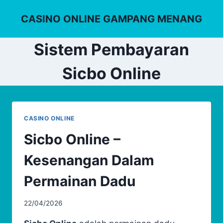
Skip
CASINO ONLINE GAMPANG MENANG
to
content
Sistem Pembayaran
Sicbo Online
CASINO ONLINE
Sicbo Online –
Kesenangan Dalam
Permainan Dadu
22/04/2026