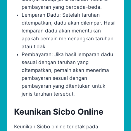
pembayaran yang berbeda-beda.
Lemparan Dadu: Setelah taruhan
ditempatkan, dadu akan dilempar. Hasil
lemparan dadu akan menentukan
apakah pemain memenangkan taruhan
atau tidak.
Pembayaran: Jika hasil lemparan dadu
sesuai dengan taruhan yang
ditempatkan, pemain akan menerima
pembayaran sesuai dengan
pembayaran yang ditentukan untuk
jenis taruhan tersebut.
Keunikan Sicbo Online
Keunikan Sicbo online terletak pada