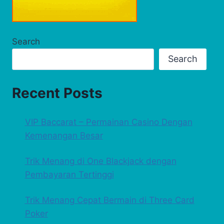
Search
Search
Recent Posts
VIP Baccarat – Permainan Casino Dengan
Kemenangan Besar
Trik Menang di One Blackjack dengan
Pembayaran Tertinggi
Trik Menang Cepat Bermain di Three Card
Poker