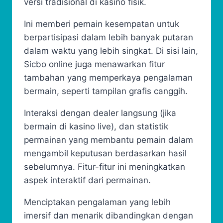
versi tradisional di kasino fisik.
Ini memberi pemain kesempatan untuk
berpartisipasi dalam lebih banyak putaran
dalam waktu yang lebih singkat. Di sisi lain,
Sicbo online juga menawarkan fitur
tambahan yang memperkaya pengalaman
bermain, seperti tampilan grafis canggih.
Interaksi dengan dealer langsung (jika
bermain di kasino live), dan statistik
permainan yang membantu pemain dalam
mengambil keputusan berdasarkan hasil
sebelumnya. Fitur-fitur ini meningkatkan
aspek interaktif dari permainan.
Menciptakan pengalaman yang lebih
imersif dan menarik dibandingkan dengan