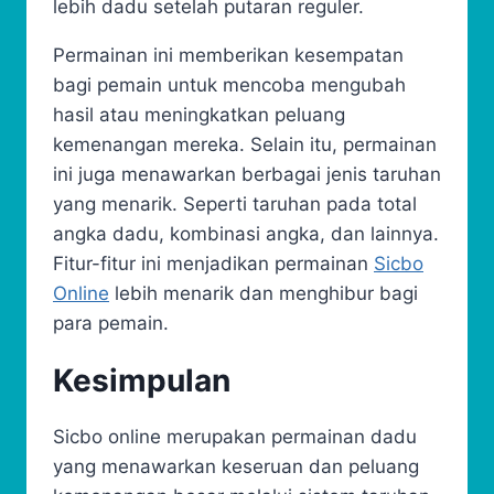
lebih dadu setelah putaran reguler.
Permainan ini memberikan kesempatan
bagi pemain untuk mencoba mengubah
hasil atau meningkatkan peluang
kemenangan mereka. Selain itu, permainan
ini juga menawarkan berbagai jenis taruhan
yang menarik. Seperti taruhan pada total
angka dadu, kombinasi angka, dan lainnya.
Fitur-fitur ini menjadikan permainan
Sicbo
Online
lebih menarik dan menghibur bagi
para pemain.
Kesimpulan
Sicbo online merupakan permainan dadu
yang menawarkan keseruan dan peluang