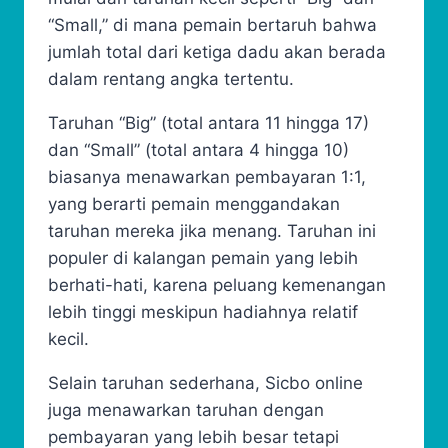
“Small,” di mana pemain bertaruh bahwa
jumlah total dari ketiga dadu akan berada
dalam rentang angka tertentu.
Taruhan “Big” (total antara 11 hingga 17)
dan “Small” (total antara 4 hingga 10)
biasanya menawarkan pembayaran 1:1,
yang berarti pemain menggandakan
taruhan mereka jika menang. Taruhan ini
populer di kalangan pemain yang lebih
berhati-hati, karena peluang kemenangan
lebih tinggi meskipun hadiahnya relatif
kecil.
Selain taruhan sederhana, Sicbo online
juga menawarkan taruhan dengan
pembayaran yang lebih besar tetapi