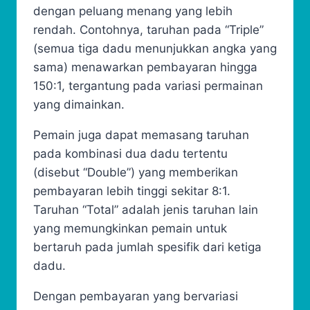
dengan peluang menang yang lebih
rendah. Contohnya, taruhan pada “Triple”
(semua tiga dadu menunjukkan angka yang
sama) menawarkan pembayaran hingga
150:1, tergantung pada variasi permainan
yang dimainkan.
Pemain juga dapat memasang taruhan
pada kombinasi dua dadu tertentu
(disebut “Double”) yang memberikan
pembayaran lebih tinggi sekitar 8:1.
Taruhan “Total” adalah jenis taruhan lain
yang memungkinkan pemain untuk
bertaruh pada jumlah spesifik dari ketiga
dadu.
Dengan pembayaran yang bervariasi