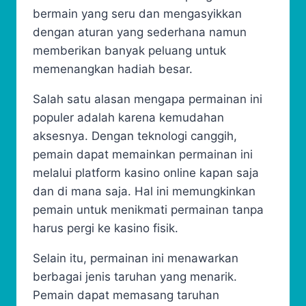
bermain yang seru dan mengasyikkan
dengan aturan yang sederhana namun
memberikan banyak peluang untuk
memenangkan hadiah besar.
Salah satu alasan mengapa permainan ini
populer adalah karena kemudahan
aksesnya. Dengan teknologi canggih,
pemain dapat memainkan permainan ini
melalui platform kasino online kapan saja
dan di mana saja. Hal ini memungkinkan
pemain untuk menikmati permainan tanpa
harus pergi ke kasino fisik.
Selain itu, permainan ini menawarkan
berbagai jenis taruhan yang menarik.
Pemain dapat memasang taruhan