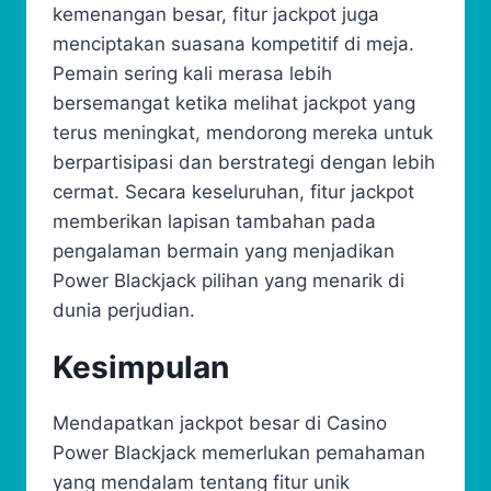
kemenangan besar, fitur jackpot juga
menciptakan suasana kompetitif di meja.
Pemain sering kali merasa lebih
bersemangat ketika melihat jackpot yang
terus meningkat, mendorong mereka untuk
berpartisipasi dan berstrategi dengan lebih
cermat. Secara keseluruhan, fitur jackpot
memberikan lapisan tambahan pada
pengalaman bermain yang menjadikan
Power Blackjack pilihan yang menarik di
dunia perjudian.
Kesimpulan
Mendapatkan jackpot besar di Casino
Power Blackjack memerlukan pemahaman
yang mendalam tentang fitur unik