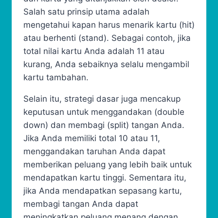
Salah satu prinsip utama adalah
mengetahui kapan harus menarik kartu (hit)
atau berhenti (stand). Sebagai contoh, jika
total nilai kartu Anda adalah 11 atau
kurang, Anda sebaiknya selalu mengambil
kartu tambahan.
Selain itu, strategi dasar juga mencakup
keputusan untuk menggandakan (double
down) dan membagi (split) tangan Anda.
Jika Anda memiliki total 10 atau 11,
menggandakan taruhan Anda dapat
memberikan peluang yang lebih baik untuk
mendapatkan kartu tinggi. Sementara itu,
jika Anda mendapatkan sepasang kartu,
membagi tangan Anda dapat
meningkatkan peluang menang dengan