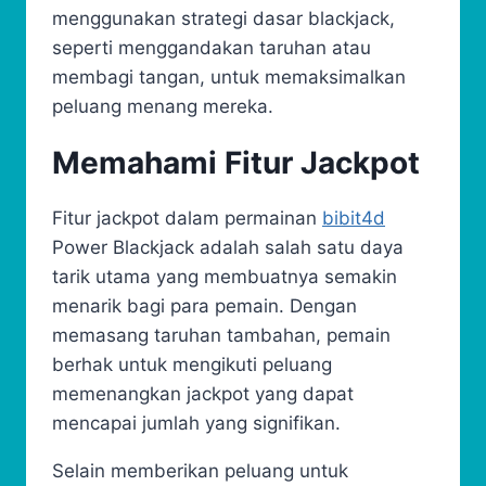
menggunakan strategi dasar blackjack,
seperti menggandakan taruhan atau
membagi tangan, untuk memaksimalkan
peluang menang mereka.
Memahami Fitur Jackpot
Fitur jackpot dalam permainan
bibit4d
Power Blackjack adalah salah satu daya
tarik utama yang membuatnya semakin
menarik bagi para pemain. Dengan
memasang taruhan tambahan, pemain
berhak untuk mengikuti peluang
memenangkan jackpot yang dapat
mencapai jumlah yang signifikan.
Selain memberikan peluang untuk