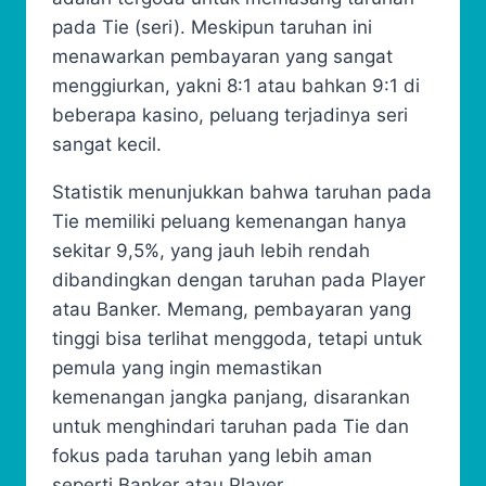
pada Tie (seri). Meskipun taruhan ini
menawarkan pembayaran yang sangat
menggiurkan, yakni 8:1 atau bahkan 9:1 di
beberapa kasino, peluang terjadinya seri
sangat kecil.
Statistik menunjukkan bahwa taruhan pada
Tie memiliki peluang kemenangan hanya
sekitar 9,5%, yang jauh lebih rendah
dibandingkan dengan taruhan pada Player
atau Banker. Memang, pembayaran yang
tinggi bisa terlihat menggoda, tetapi untuk
pemula yang ingin memastikan
kemenangan jangka panjang, disarankan
untuk menghindari taruhan pada Tie dan
fokus pada taruhan yang lebih aman
seperti Banker atau Player.