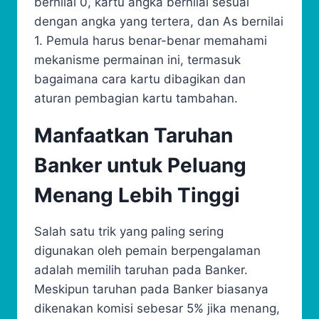
bernilai 0, kartu angka bernilai sesuai
dengan angka yang tertera, dan As bernilai
1. Pemula harus benar-benar memahami
mekanisme permainan ini, termasuk
bagaimana cara kartu dibagikan dan
aturan pembagian kartu tambahan.
Manfaatkan Taruhan
Banker untuk Peluang
Menang Lebih Tinggi
Salah satu trik yang paling sering
digunakan oleh pemain berpengalaman
adalah memilih taruhan pada Banker.
Meskipun taruhan pada Banker biasanya
dikenakan komisi sebesar 5% jika menang,