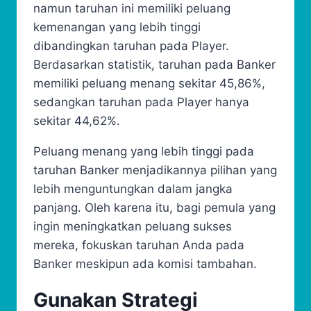
namun taruhan ini memiliki peluang
kemenangan yang lebih tinggi
dibandingkan taruhan pada Player.
Berdasarkan statistik, taruhan pada Banker
memiliki peluang menang sekitar 45,86%,
sedangkan taruhan pada Player hanya
sekitar 44,62%.
Peluang menang yang lebih tinggi pada
taruhan Banker menjadikannya pilihan yang
lebih menguntungkan dalam jangka
panjang. Oleh karena itu, bagi pemula yang
ingin meningkatkan peluang sukses
mereka, fokuskan taruhan Anda pada
Banker meskipun ada komisi tambahan.
Gunakan Strategi