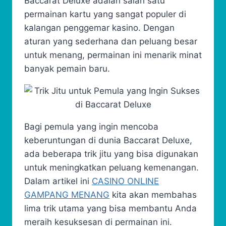
Baccarat Deluxe adalah salah satu
permainan kartu yang sangat populer di
kalangan penggemar kasino. Dengan
aturan yang sederhana dan peluang besar
untuk menang, permainan ini menarik minat
banyak pemain baru.
Bagi pemula yang ingin mencoba
keberuntungan di dunia Baccarat Deluxe,
ada beberapa trik jitu yang bisa digunakan
untuk meningkatkan peluang kemenangan.
Dalam artikel ini
CASINO ONLINE
GAMPANG MENANG
kita akan membahas
lima trik utama yang bisa membantu Anda
meraih kesuksesan di permainan ini.