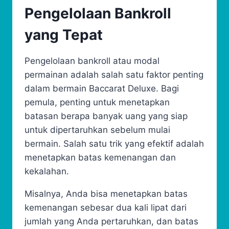
Pengelolaan Bankroll
yang Tepat
Pengelolaan bankroll atau modal
permainan adalah salah satu faktor penting
dalam bermain Baccarat Deluxe. Bagi
pemula, penting untuk menetapkan
batasan berapa banyak uang yang siap
untuk dipertaruhkan sebelum mulai
bermain. Salah satu trik yang efektif adalah
menetapkan batas kemenangan dan
kekalahan.
Misalnya, Anda bisa menetapkan batas
kemenangan sebesar dua kali lipat dari
jumlah yang Anda pertaruhkan, dan batas