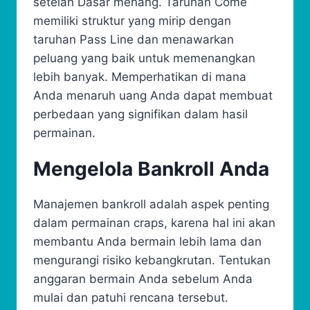
setelah Dasar menang. Taruhan Come
memiliki struktur yang mirip dengan
taruhan Pass Line dan menawarkan
peluang yang baik untuk memenangkan
lebih banyak. Memperhatikan di mana
Anda menaruh uang Anda dapat membuat
perbedaan yang signifikan dalam hasil
permainan.
Mengelola Bankroll Anda
Manajemen bankroll adalah aspek penting
dalam permainan craps, karena hal ini akan
membantu Anda bermain lebih lama dan
mengurangi risiko kebangkrutan. Tentukan
anggaran bermain Anda sebelum Anda
mulai dan patuhi rencana tersebut.