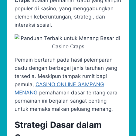
Craps
adalah permainan dadu yang sangat
populer di kasino, yang menggabungkan
elemen keberuntungan, strategi, dan
interaksi sosial.
Pemain bertaruh pada hasil pelemparan
dadu dengan berbagai jenis taruhan yang
tersedia. Meskipun tampak rumit bagi
pemula,
CASINO ONLINE GAMPANG
MENANG
pemahaman dasar tentang cara
permainan ini berjalan sangat penting
untuk memaksimalkan peluang menang.
Strategi Dasar dalam