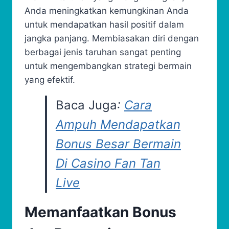
Anda meningkatkan kemungkinan Anda
untuk mendapatkan hasil positif dalam
jangka panjang.​ Membiasakan diri dengan
berbagai jenis taruhan sangat penting
untuk mengembangkan strategi bermain
yang efektif.
Baca Juga
:
Cara
Ampuh Mendapatkan
Bonus Besar Bermain
Di Casino Fan Tan
Live
Memanfaatkan Bonus