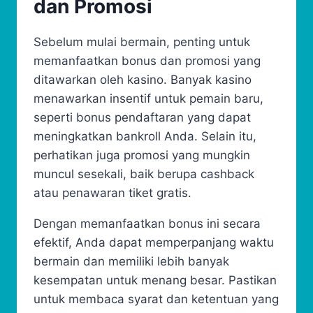
dan Promosi
Sebelum mulai bermain, penting untuk
memanfaatkan bonus dan promosi yang
ditawarkan oleh kasino. Banyak kasino
menawarkan insentif untuk pemain baru,
seperti bonus pendaftaran yang dapat
meningkatkan bankroll Anda. Selain itu,
perhatikan juga promosi yang mungkin
muncul sesekali, baik berupa cashback
atau penawaran tiket gratis.
Dengan memanfaatkan bonus ini secara
efektif, Anda dapat memperpanjang waktu
bermain dan memiliki lebih banyak
kesempatan untuk menang besar. Pastikan
untuk membaca syarat dan ketentuan yang