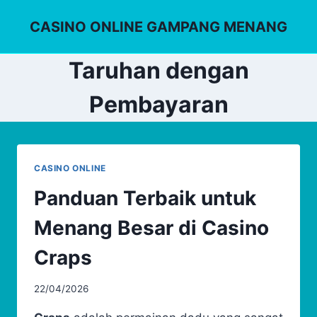
Skip
CASINO ONLINE GAMPANG MENANG
to
content
Taruhan dengan
Pembayaran
CASINO ONLINE
Panduan Terbaik untuk
Menang Besar di Casino
Craps
22/04/2026