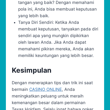
tangan yang baik? Dengan memahami
pola ini, Anda bisa membuat keputusan
yang lebih baik.
Tanya Diri Sendiri: Ketika Anda
membuat keputusan, tanyakan pada diri
sendiri apa yang mungkin dipikirkan
oleh lawan Anda. Jika Anda dapat
memahami pikiran mereka, Anda akan
memiliki keuntungan yang lebih besar.
Kesimpulan
​Dengan menerapkan tips dan trik ini saat
bermain
CASINO ONLINE
, Anda
meningkatkan peluang untuk meraih
kemenangan besar dalam permainan
Texas Hold’em.​ Selalu ingat bahwa poker