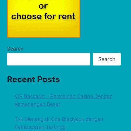
Search
Search
Recent Posts
VIP Baccarat – Permainan Casino Dengan
Kemenangan Besar
Trik Menang di One Blackjack dengan
Pembayaran Tertinggi