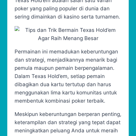
Texas Hold’em adalah salah satu varian
poker yang paling populer di dunia dan
sering dimainkan di kasino serta turnamen.
Permainan ini memadukan keberuntungan
dan strategi, menjadikannya menarik bagi
pemula maupun pemain berpengalaman.
Dalam Texas Hold’em, setiap pemain
dibagikan dua kartu tertutup dan harus
menggunakan lima kartu komunitas untuk
membentuk kombinasi poker terbaik.
Meskipun keberuntungan berperan penting,
keterampilan dan strategi yang tepat dapat
meningkatkan peluang Anda untuk meraih