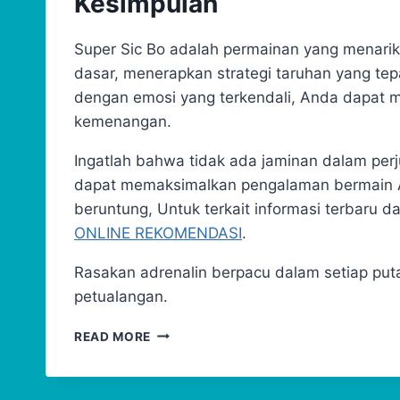
Kesimpulan
Super Sic Bo adalah permainan yang menar
dasar, menerapkan strategi taruhan yang tep
dengan emosi yang terkendali, Anda dapat 
kemenangan.
Ingatlah bahwa tidak ada jaminan dalam per
dapat memaksimalkan pengalaman bermain A
beruntung, Untuk terkait informasi terbaru d
ONLINE REKOMENDASI
.
Rasakan adrenalin berpacu dalam setiap put
petualangan.
TIPS
READ MORE
DAN
TRIK
MERAIH