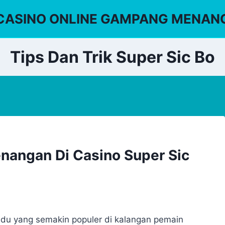
CASINO ONLINE GAMPANG MENAN
Tips Dan Trik Super Sic Bo
nangan Di Casino Super Sic
adu yang semakin populer di kalangan pemain