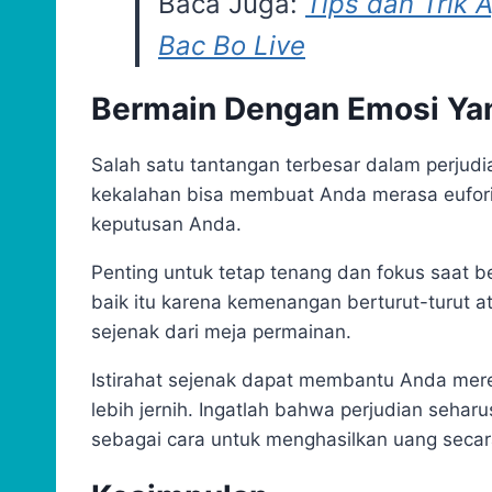
Baca Juga:
Tips dan Trik 
Bac Bo Live
Bermain Dengan Emosi Yan
Salah satu tantangan terbesar dalam perju
kekalahan bisa membuat Anda merasa eufori
keputusan Anda.
Penting untuk tetap tenang dan fokus saat b
baik itu karena kemenangan berturut-turut 
sejenak dari meja permainan.
Istirahat sejenak dapat membantu Anda mere
lebih jernih. Ingatlah bahwa perjudian seha
sebagai cara untuk menghasilkan uang secar