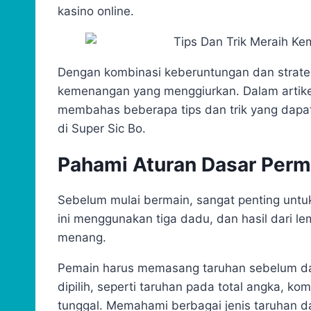
kasino online.
Dengan kombinasi keberuntungan dan strate
kemenangan yang menggiurkan. Dalam artike
membahas beberapa tips dan trik yang dap
di Super Sic Bo.
Pahami Aturan Dasar Perm
Sebelum mulai bermain, sangat penting unt
ini menggunakan tiga dadu, dan hasil dari 
menang.
Pemain harus memasang taruhan sebelum dad
dipilih, seperti taruhan pada total angka, k
tunggal. Memahami berbagai jenis taruhan 