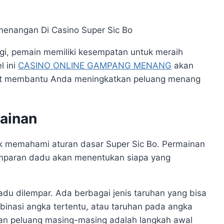
gi, pemain memiliki kesempatan untuk meraih
l ini
CASINO ONLINE GAMPANG MENANG
akan
at membantu Anda meningkatkan peluang menang
ainan
uk memahami aturan dasar Super Sic Bo. Permainan
lemparan dadu akan menentukan siapa yang
u dilempar. Ada berbagai jenis taruhan yang bisa
ombinasi angka tertentu, atau taruhan pada angka
dan peluang masing-masing adalah langkah awal