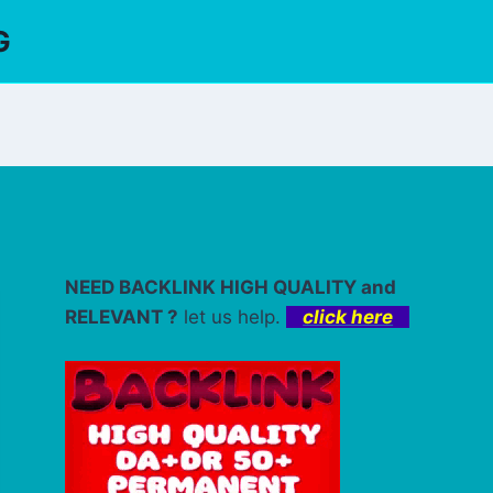
G
NEED BACKLINK HIGH QUALITY and
RELEVANT ?
let us help.
click here