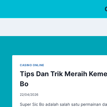
Skip
to
content
CASINO ONLINE
Tips Dan Trik Meraih Keme
Bo
22/04/2026
Super Sic Bo adalah salah satu permainan d