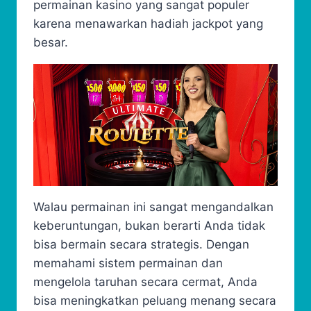
permainan kasino yang sangat populer
karena menawarkan hadiah jackpot yang
besar.
Walau permainan ini sangat mengandalkan
keberuntungan, bukan berarti Anda tidak
bisa bermain secara strategis. Dengan
memahami sistem permainan dan
mengelola taruhan secara cermat, Anda
bisa meningkatkan peluang menang secara