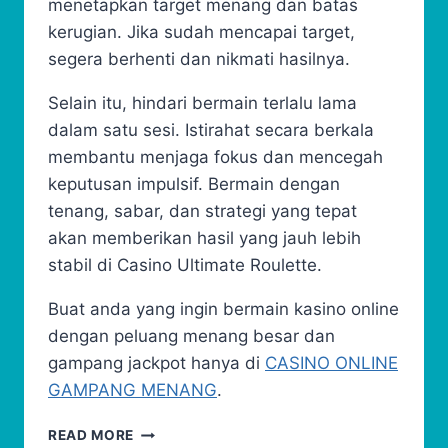
menetapkan target menang dan batas
kerugian. Jika sudah mencapai target,
segera berhenti dan nikmati hasilnya.
Selain itu, hindari bermain terlalu lama
dalam satu sesi. Istirahat secara berkala
membantu menjaga fokus dan mencegah
keputusan impulsif. Bermain dengan
tenang, sabar, dan strategi yang tepat
akan memberikan hasil yang jauh lebih
stabil di Casino Ultimate Roulette.
Buat anda yang ingin bermain kasino online
dengan peluang menang besar dan
gampang jackpot hanya di
CASINO ONLINE
GAMPANG MENANG
.
CARA
READ MORE