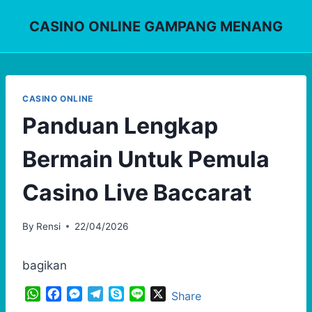
Skip
CASINO ONLINE GAMPANG MENANG
to
content
CASINO ONLINE
Panduan Lengkap
Bermain Untuk Pemula
Casino Live Baccarat
By
Rensi
22/04/2026
bagikan
W
F
M
T
S
L
X
Share
h
a
e
e
k
i