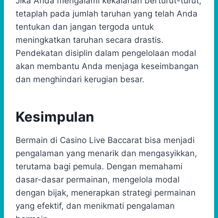
Jika Anda mengalami kekalahan berturut-turut,
tetaplah pada jumlah taruhan yang telah Anda
tentukan dan jangan tergoda untuk
meningkatkan taruhan secara drastis.
Pendekatan disiplin dalam pengelolaan modal
akan membantu Anda menjaga keseimbangan
dan menghindari kerugian besar.
Kesimpulan
Bermain di Casino Live Baccarat bisa menjadi
pengalaman yang menarik dan mengasyikkan,
terutama bagi pemula. Dengan memahami
dasar-dasar permainan, mengelola modal
dengan bijak, menerapkan strategi permainan
yang efektif, dan menikmati pengalaman