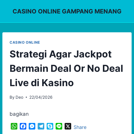
Skip
CASINO ONLINE GAMPANG MENANG
to
content
CASINO ONLINE
Strategi Agar Jackpot
Bermain Deal Or No Deal
Live di Kasino
By
Deo
22/04/2026
bagikan
W
F
M
T
S
L
X
Share
h
a
e
e
k
i