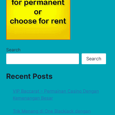
Search
Search
Recent Posts
VIP Baccarat – Permainan Casino Dengan
Kemenangan Besar
Trik Menang di One Blackjack dengan