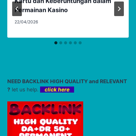
Kartu dan Keberuntungan dalam
Permainan Kasino
22/04/2026
NEED BACKLINK HIGH QUALITY and RELEVANT
?
let us help.
click here