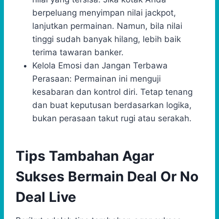
berpeluang menyimpan nilai jackpot,
lanjutkan permainan. Namun, bila nilai
tinggi sudah banyak hilang, lebih baik
terima tawaran banker.
Kelola Emosi dan Jangan Terbawa
Perasaan: Permainan ini menguji
kesabaran dan kontrol diri. Tetap tenang
dan buat keputusan berdasarkan logika,
bukan perasaan takut rugi atau serakah.
Tips Tambahan Agar
Sukses Bermain Deal Or No
Deal Live