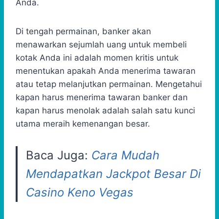
Anda.
Di tengah permainan, banker akan
menawarkan sejumlah uang untuk membeli
kotak Anda ini adalah momen kritis untuk
menentukan apakah Anda menerima tawaran
atau tetap melanjutkan permainan. Mengetahui
kapan harus menerima tawaran banker dan
kapan harus menolak adalah salah satu kunci
utama meraih kemenangan besar.
Baca Juga:
Cara Mudah
Mendapatkan Jackpot Besar Di
Casino Keno Vegas