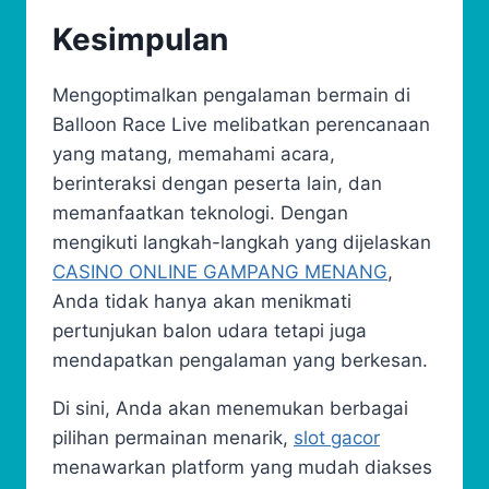
Kesimpulan
​Mengoptimalkan pengalaman bermain di
Balloon Race Live melibatkan perencanaan
yang matang, memahami acara,
berinteraksi dengan peserta lain, dan
memanfaatkan teknologi.​ Dengan
mengikuti langkah-langkah yang dijelaskan
CASINO ONLINE GAMPANG MENANG
,
Anda tidak hanya akan menikmati
pertunjukan balon udara tetapi juga
mendapatkan pengalaman yang berkesan.
Di sini, Anda akan menemukan berbagai
pilihan permainan menarik,
slot gacor
menawarkan platform yang mudah diakses