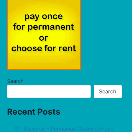
Search
Search
Recent Posts
VIP Baccarat – Permainan Casino Dengan