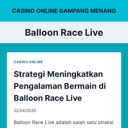
Skip
CASINO ONLINE GAMPANG MENANG
to
content
Balloon Race Live
CASINO ONLINE
Strategi Meningkatkan
Pengalaman Bermain di
Balloon Race Live
22/04/2026
Balloon Race Live adalah salah satu atraksi