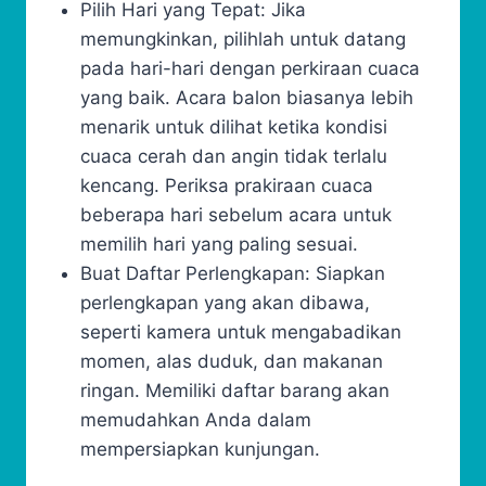
Pilih Hari yang Tepat: Jika
memungkinkan, pilihlah untuk datang
pada hari-hari dengan perkiraan cuaca
yang baik. Acara balon biasanya lebih
menarik untuk dilihat ketika kondisi
cuaca cerah dan angin tidak terlalu
kencang. Periksa prakiraan cuaca
beberapa hari sebelum acara untuk
memilih hari yang paling sesuai.
Buat Daftar Perlengkapan: Siapkan
perlengkapan yang akan dibawa,
seperti kamera untuk mengabadikan
momen, alas duduk, dan makanan
ringan. Memiliki daftar barang akan
memudahkan Anda dalam
mempersiapkan kunjungan.