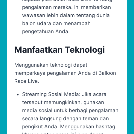
pengalaman mereka. Ini memberikan
wawasan lebih dalam tentang dunia
balon udara dan menambah
pengetahuan Anda.
Manfaatkan Teknologi
Menggunakan teknologi dapat
memperkaya pengalaman Anda di Balloon
Race Live.
Streaming Sosial Media: Jika acara
tersebut memungkinkan, gunakan
media sosial untuk berbagi pengalaman
secara langsung dengan teman dan
pengikut Anda. Menggunakan hashtag