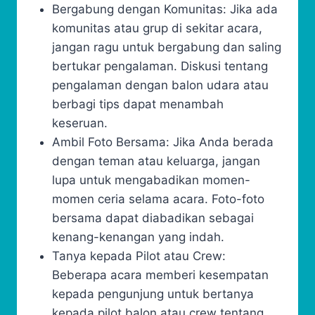
Bergabung dengan Komunitas: Jika ada
komunitas atau grup di sekitar acara,
jangan ragu untuk bergabung dan saling
bertukar pengalaman. Diskusi tentang
pengalaman dengan balon udara atau
berbagi tips dapat menambah
keseruan.
Ambil Foto Bersama: Jika Anda berada
dengan teman atau keluarga, jangan
lupa untuk mengabadikan momen-
momen ceria selama acara. Foto-foto
bersama dapat diabadikan sebagai
kenang-kenangan yang indah.
Tanya kepada Pilot atau Crew:
Beberapa acara memberi kesempatan
kepada pengunjung untuk bertanya
kepada pilot balon atau crew tentang