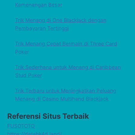
Kemenangan Besar
Trik Menang di One Blackjack dengan
Pembayaran Tertinggi
Trik Menang Cepat Bermain di Three Card
Poker
Trik Sederhana untuk Menang di Caribbean
Stud Poker
Trik Terbaru untuk Meningkatkan Peluang
Menang di Casino Multihand Blackjack
Referensi Situs Terbaik
FUSOTOTO
https://datahk4d.land/