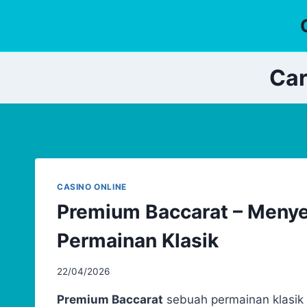
Skip
to
content
Car
CASINO ONLINE
Premium Baccarat – Menye
Permainan Klasik
22/04/2026
Premium Baccarat
sebuah permainan klasik y