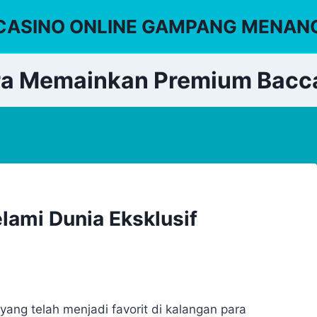
CASINO ONLINE GAMPANG MENAN
a Memainkan Premium Bacc
lami Dunia Eksklusif
ang telah menjadi favorit di kalangan para