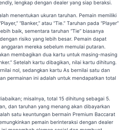
endly, lengkap dengan dealer yang siap beraksi.
dalah menentukan ukuran taruhan. Pemain memiliki
Player,” “Banker,” atau “Tie.” Taruhan pada “Player”
ebih baik, sementara taruhan “Tie” biasanya
dengan risiko yang lebih besar. Pemain dapat
 anggaran mereka sebelum memulai putaran.
 akan membagikan dua kartu untuk masing-masing
er.” Setelah kartu dibagikan, nilai kartu dihitung.
nilai nol, sedangkan kartu As bernilai satu dan
juan permainan ini adalah untuk mendapatkan total
iabaikan; misalnya, total 15 dihitung sebagai 5.
kan, dan taruhan yang menang akan dibayarkan
Salah satu keuntungan bermain Premium Baccarat
 memungkinkan pemain berinteraksi dengan dealer
al ini menambah elemen sosial dan membuat