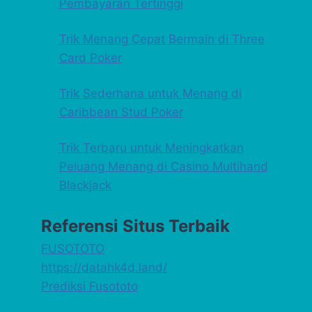
Pembayaran Tertinggi
Trik Menang Cepat Bermain di Three
Card Poker
Trik Sederhana untuk Menang di
Caribbean Stud Poker
Trik Terbaru untuk Meningkatkan
Peluang Menang di Casino Multihand
Blackjack
Referensi Situs Terbaik
FUSOTOTO
https://datahk4d.land/
Prediksi Fusototo