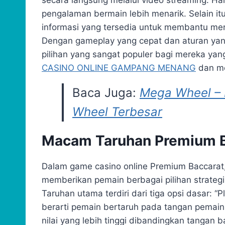
pengalaman bermain lebih menarik. Selain it
informasi yang tersedia untuk membantu me
Dengan gameplay yang cepat dan aturan ya
pilihan yang sangat populer bagi mereka ya
CASINO ONLINE GAMPANG MENANG
dan me
Baca Juga:
Mega Wheel –
Wheel Terbesar
Macam Taruhan Premium B
Dalam game casino online Premium Baccarat
memberikan pemain berbagai pilihan strate
Taruhan utama terdiri dari tiga opsi dasar: “P
berarti pemain bertaruh pada tangan pemain 
nilai yang lebih tinggi dibandingkan tangan 