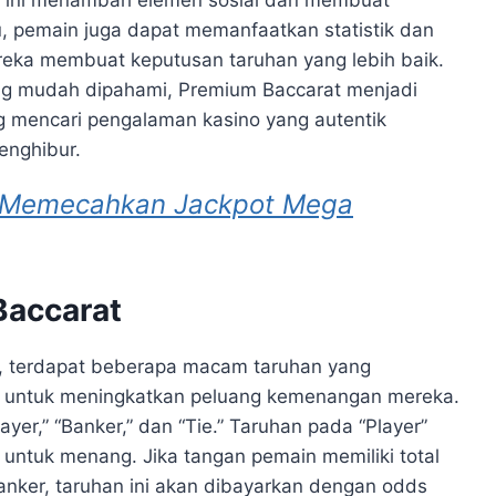
u, pemain juga dapat memanfaatkan statistik dan
reka membuat keputusan taruhan yang lebih baik.
ng mudah dipahami, Premium Baccarat menjadi
ng mencari pengalaman kasino yang autentik
nghibur.
 Memecahkan Jackpot Mega
accarat
, terdapat beberapa macam taruhan yang
gi untuk meningkatkan peluang kemenangan mereka.
layer,” “Banker,” dan “Tie.” Taruhan pada “Player”
untuk menang. Jika tangan pemain memiliki total
banker, taruhan ini akan dibayarkan dengan odds