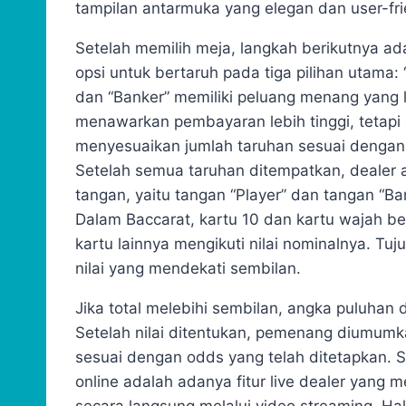
tampilan antarmuka yang elegan dan user-fri
Setelah memilih meja, langkah berikutnya a
opsi untuk bertaruh pada tiga pilihan utama: “
dan “Banker” memiliki peluang menang yang l
menawarkan pembayaran lebih tinggi, tetapi 
menyesuaikan jumlah taruhan sesuai dengan
Setelah semua taruhan ditempatkan, dealer
tangan, yaitu tangan “Player” dan tangan “Bank
Dalam Baccarat, kartu 10 dan kartu wajah ber
kartu lainnya mengikuti nilai nominalnya. Tu
nilai yang mendekati sembilan.
Jika total melebihi sembilan, angka puluhan d
Setelah nilai ditentukan, pemenang diumum
sesuai dengan odds yang telah ditetapkan. 
online adalah adanya fitur live dealer yang
secara langsung melalui video streaming. H