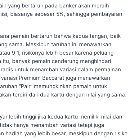
ain yang bertaruh pada banker akan meraih
isi, biasanya sebesar 5%, sehingga pembayaran
i mana pemain bertaruh bahwa kedua tangan, baik
yang sama. Meskipun taruhan ini menawarkan
 atau 9:1, risikonya lebih besar karena peluang
ena itu, banyak pemain cenderung menghindari
oradis untuk menambah variasi dalam permainan.
a variasi Premium Baccarat juga menawarkan
taruhan “Pair” memungkinkan pemain untuk
an terdiri dari dua kartu dengan nilai yang sama.
r lebih tinggi jika kedua kartu memiliki nilai dan
 tidak hanya menambah variasi tetapi juga
hadiah yang lebih besar, meskipun dengan risiko