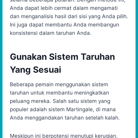
Anda dapat lebih cermat dalam mengamati
dan menganalisis hasil dari sisi yang Anda pilih.
Ini juga dapat membantu Anda membangun
konsistensi dalam taruhan Anda.
Gunakan Sistem Taruhan
Yang Sesuai
Beberapa pemain menggunakan sistem
taruhan untuk membantu meningkatkan
peluang mereka. Salah satu sistem yang
populer adalah sistem Martingale, di mana
Anda menggandakan taruhan setelah kalah.
Meskipun ini berpotensi menutupi kerugian,