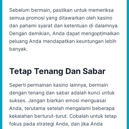
Sebelum bermain, pastikan untuk memeriksa
semua promosi yang ditawarkan oleh kasino
dan pahami syarat dan ketentuan di dalamnya.
Dengan demikian, Anda dapat mengoptimalkan
peluang Anda mendapatkan keuntungan lebih
banyak.
Tetap Tenang Dan Sabar
Seperti permainan kasino lainnya, bermain
dengan tenang dan sabar adalah kunci untuk
sukses. Jangan biarkan emosi menguasai
Anda, terutama setelah mengalami beberapa
kekalahan berturut-turut. Cobalah untuk tetap
fokus pada strategi Anda, dan jika Anda