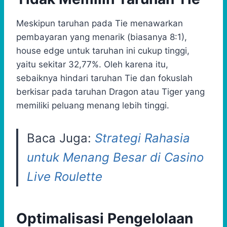
Meskipun taruhan pada Tie menawarkan
pembayaran yang menarik (biasanya 8:1),
house edge untuk taruhan ini cukup tinggi,
yaitu sekitar 32,77%. Oleh karena itu,
sebaiknya hindari taruhan Tie dan fokuslah
berkisar pada taruhan Dragon atau Tiger yang
memiliki peluang menang lebih tinggi.
Baca Juga:
Strategi Rahasia
untuk Menang Besar di Casino
Live Roulette
Optimalisasi Pengelolaan