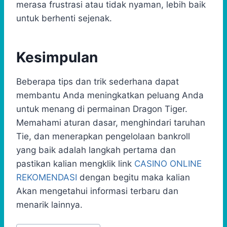
merasa frustrasi atau tidak nyaman, lebih baik
untuk berhenti sejenak.
Kesimpulan
Beberapa tips dan trik sederhana dapat
membantu Anda meningkatkan peluang Anda
untuk menang di permainan Dragon Tiger.
Memahami aturan dasar, menghindari taruhan
Tie, dan menerapkan pengelolaan bankroll
yang baik adalah langkah pertama dan
pastikan kalian mengklik link
CASINO ONLINE
REKOMENDASI
dengan begitu maka kalian
Akan mengetahui informasi terbaru dan
menarik lainnya.
Post