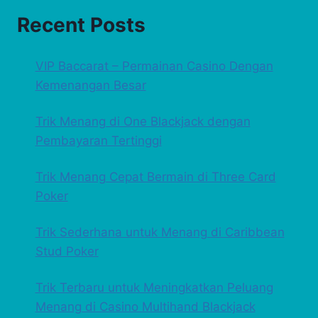
Recent Posts
VIP Baccarat – Permainan Casino Dengan
Kemenangan Besar
Trik Menang di One Blackjack dengan
Pembayaran Tertinggi
Trik Menang Cepat Bermain di Three Card
Poker
Trik Sederhana untuk Menang di Caribbean
Stud Poker
Trik Terbaru untuk Meningkatkan Peluang
Menang di Casino Multihand Blackjack