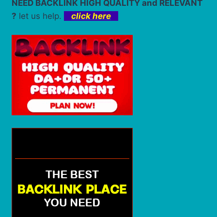
NEED BACKLINK HIGH QUALITY and RELEVANT
?
let us help.
click here