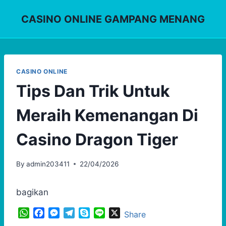
Skip
CASINO ONLINE GAMPANG MENANG
to
content
CASINO ONLINE
Tips Dan Trik Untuk
Meraih Kemenangan Di
Casino Dragon Tiger
By
admin203411
22/04/2026
bagikan
W
F
M
T
S
L
X
Share
h
a
e
e
k
i